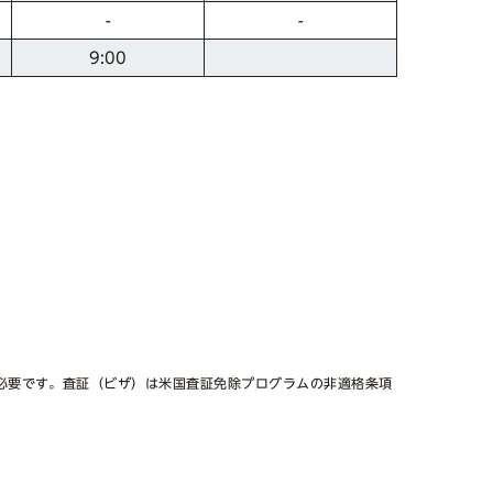
-
-
9:00
。
が必要です。査証（ビザ）は米国査証免除プログラムの非適格条項