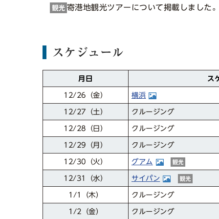
寄港地観光ツアーについて掲載しました
スケジュール
ス
月日
12/26
横浜
（金）
クルージング
12/27
（土）
クルージング
12/28
（日）
クルージング
12/29
（月）
グアム
12/30
（火）
サイパン
12/31
（水）
クルージング
1/1
（木）
クルージング
1/2
（金）