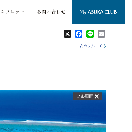
パンフレット
お問い合わせ
X
Fa
Lin
Em
ce
e
ail
次のクルーズ
bo
ok
フル画面