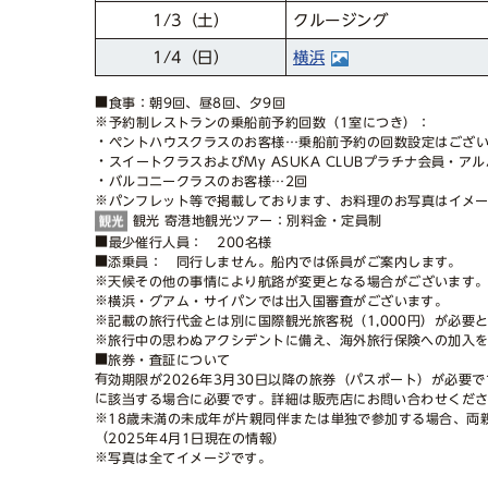
クルージング
1/3
（土）
1/4
横浜
（日）
■食事：朝9回、昼8回、夕9回
※予約制レストランの乗船前予約回数（1室につき）：
・ペントハウスクラスのお客様…乗船前予約の回数設定はござ
・スイートクラスおよびMy ASUKA CLUBプラチナ会員・ア
・バルコニークラスのお客様…2回
※パンフレット等で掲載しております、お料理のお写真はイメ
観光 寄港地観光ツアー：別料金・定員制
■最少催行人員： 200名様
■添乗員： 同行しません。船内では係員がご案内します。
※天候その他の事情により航路が変更となる場合がございます
※横浜・グアム・サイパンでは出入国審査がございます。
※記載の旅行代金とは別に国際観光旅客税（1,000円）が必
※旅行中の思わぬアクシデントに備え、海外旅行保険への加入
■旅券・査証について
有効期限が2026年3月30日以降の旅券（パスポート）が必要
に該当する場合に必要です。詳細は販売店にお問い合わせくだ
※18歳未満の未成年が片親同伴または単独で参加する場合、両
（2025年4月1日現在の情報）
※写真は全てイメージです。