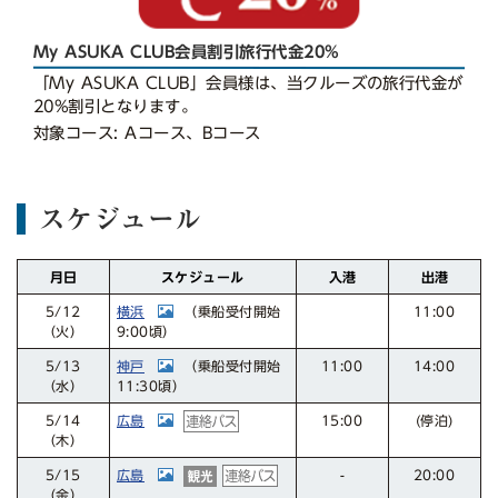
My ASUKA CLUB会員割引旅行代金20%
「My ASUKA CLUB」会員様は、当クルーズの旅行代金が
20%割引となります。
対象コース: Aコース、Bコース
スケジュール
スケジュール
月日
入港
出港
横浜
11:00
（乗船受付開始
5/12
9:00頃）
（火）
神戸
11:00
14:00
（乗船受付開始
5/13
11:30頃）
（水）
広島
15:00
(停泊)
5/14
（木）
広島
20:00
5/15
-
（金）