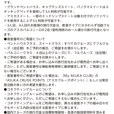
です。
・グランドペントハウス、キャプテンズスイート、パノラマスイートはス
タッキングベッドを使用して3人利用が可能です。
・アスカスイート、一部のミッドシップスイートは備え付けのソファベッ
ドを使用することで3人利用が可能です。
・3人目、4人目のお客様の旅行代金は、客室タイプにかかわらず当該クル
ーズのアスカバルコニーDの2名1室利用時のお一人様分の旅行代金となり
ます。
●客室番号のご希望について
・ペントハウスクラス、スイートクラス：すべてのクルーズにてフルクル
ーズ（全区間）をご予約の場合、ご希望をお預かりします。
・バルコニークラス：４泊以上のクルーズにて、フルクルーズ（全区間）
をご予約の場合、ご希望をお預かりします。
・ご希望がある場合は、お申し込みの旅行会社および販売店へお申し出く
ださい。ただし客室番号は乗船券発券時に最終確定します。ご希望にそえ
ない場合もございます。
・客室番号のご希望が重なった場合は、「My ASUKA CLUB」の
『ASUKA CRUISE POINTS（アスカクルーズポイント）』もしくは累計
宿泊数の多い方の希望を優先します。
●コネクティングルームについて
・コネクティングルームのご希望は、お申し込みの旅行会社および販売店
へお申し出ください。ただしご希望にそえない場合もございます。
・コネクティングルームをご利用の場合、異なる客室タイプの組み合わせ
でもサービス内容は宿泊する客室タイプに準じます。
●国内クルーズの旅行代金は消費税等諸税・各港の施設使用料を含みま