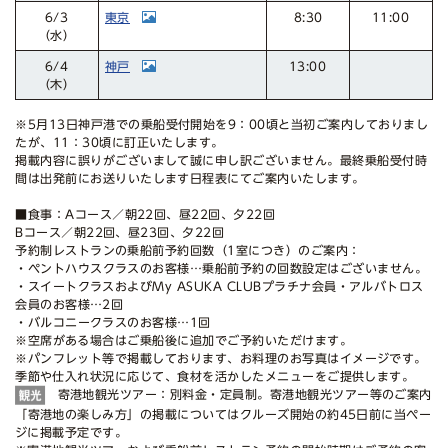
東京
11:00
8:30
6/3
（水）
神戸
13:00
6/4
（木）
※5月13日神戸港での乗船受付開始を9：00頃と当初ご案内しておりまし
たが、11：30頃に訂正いたします。
掲載内容に誤りがございまして誠に申し訳ございません。最終乗船受付時
間は出発前にお送りいたします日程表にてご案内いたします。
■食事：Aコース／朝22回、昼22回、夕22回
Bコース／朝22回、昼23回、夕22回
予約制レストランの乗船前予約回数（1室につき）のご案内：
・ペントハウスクラスのお客様…乗船前予約の回数設定はございません。
・スイートクラスおよびMy ASUKA CLUBプラチナ会員・アルバトロス
会員のお客様…2回
・バルコニークラスのお客様…1回
※空席がある場合はご乗船後に追加でご予約いただけます。
※パンフレット等で掲載しております、お料理のお写真はイメージです。
季節や仕入れ状況に応じて、食材を活かしたメニューをご提供します。
寄港地観光ツアー：別料金・定員制。寄港地観光ツアー等のご案内
「寄港地の楽しみ方」の掲載についてはクルーズ開始の約45日前に当ペー
ジに掲載予定です。