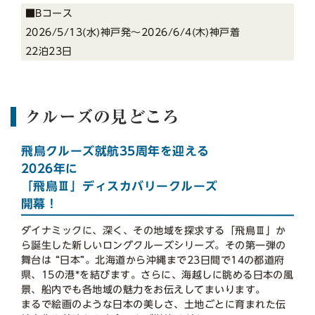
■Bコース
2026/5/13(水)神戸発〜2026/6/4(木)神戸着
22泊23日
クルーズの見どころ
飛鳥クルーズ就航35周年を迎える
2026年に
「飛鳥Ⅲ」ディスカバリークルーズ
開幕！
ダイナミックに、深く、その地域を探求する「飛鳥Ⅲ」か
ら誕生した新しいロングクルーズシリーズ。その第一弾の
舞台は “日本”。北海道から沖縄まで23日間で14の都道府
県、15の港*を結びます。さらに、海越しに眺める日本の風
景、船内でも各地域の魅力をお伝えしてまいります。
まるで絵画のような日本の美しさ、土地ごとに育まれた伝