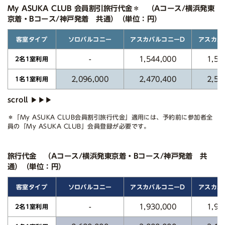
My ASUKA CLUB 会員割引旅行代金＊ （Aコース/横浜発東
京着・Bコース/神戸発着 共通）（単位：円）
アスカバルコニーD
アスカバ
ソロバルコニー
客室タイプ
1,544,000
1,58
-
2名1室利用
2,096,000
2,470,400
2,53
1名1室利用
＊「My ASUKA CLUB会員割引旅行代金」適用には、予約前に参加者全
員の「My ASUKA CLUB」会員登録が必要です。
旅行代金 （Aコース/横浜発東京着・Bコース/神戸発着 共
通）（単位：円）
アスカバルコニーD
アスカバ
ソロバルコニー
客室タイプ
1,930,000
1,98
-
2名1室利用