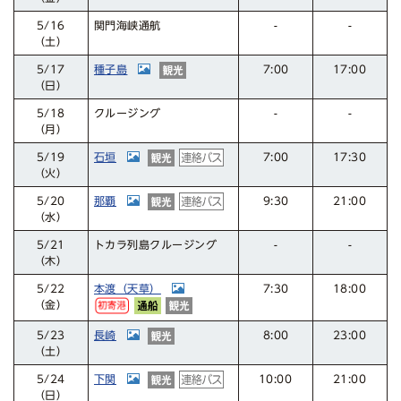
関門海峡通航
5/16
-
-
（土）
種子島
17:00
5/17
7:00
（日）
クルージング
5/18
-
-
（月）
石垣
17:30
5/19
7:00
（火）
那覇
21:00
5/20
9:30
（水）
トカラ列島クルージング
5/21
-
-
（木）
本渡（天草）
18:00
5/22
7:30
（金）
長崎
23:00
5/23
8:00
（土）
下関
10:00
21:00
5/24
（日）