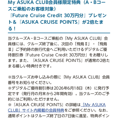
My ASUKA CLUB会員様限定特典（A・Bコー
スご乗船のお客様対象）
『Future Cruise Credit 30万円分』プレゼン
ト＆『ASUKA CRUISE POINTS』が2倍たま
る！
当クルーズA・Bコースご乗船の「My ASUKA CLUB」会
員様には、クルーズ終了後に、次回の「飛鳥Ⅱ」・「飛鳥
Ⅲ」ご予約時の旅行代金へご利用いただけるデジタルご優
待割引券『Future Cruise Credit 30万円分』をお贈りし
ます。また、『ASUKA CRUISE POINTS』が通常の2倍た
まる嬉しい特典付きです。
※当クルーズお申し込みの際に「My ASUKA CLUB」会員
番号をお知らせください。
※デジタルご優待割引券は2026年6月18日（木）に発行予
定です（発行月の月末から2年間有効）。当クルーズのご予
約にはご利用いただけません。
※『ASUKA CRUISE POINTS』の詳細は
「My ASUKA
CLUB」サイト内掲載の会員特典
をご参照ください。なお、
通常ポイントはクルーズ終了日の7日後に進呈、特典ポイン