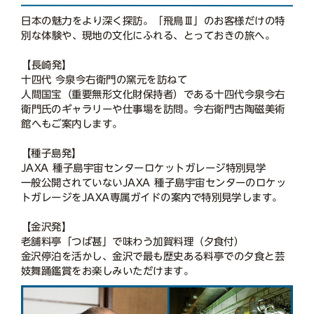
日本の魅力をより深く探訪。「飛鳥Ⅲ」のお客様だけの特
別な体験や、現地の文化にふれる、とっておきの旅へ。
【長崎発】
十四代 今泉今右衛門の窯元を訪ねて
人間国宝（重要無形文化財保持者）である十四代今泉今右
衛門氏のギャラリーや仕事場を訪問。今右衛門古陶磁美術
館へもご案内します。
【種子島発】
JAXA 種子島宇宙センターロケットガレージ特別見学
一般公開されていないJAXA 種子島宇宙センターのロケッ
トガレージをJAXA専属ガイドの案内で特別見学します。
【金沢発】
老舗料亭「つば甚」で味わう加賀料理（夕食付）
金沢停泊を活かし、金沢で最も歴史ある料亭での夕食と芸
妓舞踊鑑賞をお楽しみいただけます。