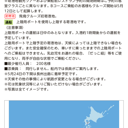
※寄港地観光ツアーおよび乗船前レストラン予約の開始時期はご予約の客
室クラスごとに異なります。Bコースご乗船のお客様もクルーズ開始は5月
12日として起算します。
飛鳥クルーズ初寄港地。
上陸用ボートを使用し上陸する寄港地です。
（注意事項）
上陸用ボートの運航は日中のみとなります。入港約1時間後からの運航を
予定しています。
上陸用ボートで上陸予定の寄港地は、天候によっては上陸できない場合も
ございます。また安全確保のため、車いすに乗ったままでの上陸用ボート
へのご乗船はできません。乳幼児をお連れの場合、「だっこ紐」等をご使
用になり、両手が自由な状態でご乗船ください。
■最少催行人員： 200名様
■添乗員： 同行しません。船内では係員がご案内します。
※5月24日の下関は長州出島に着岸予定です。
※天候その他の事情により航路が変更となる場合がございます。
※花は気象状況等によりご覧いただけない場合がございます。
※写真は全てイメージです。