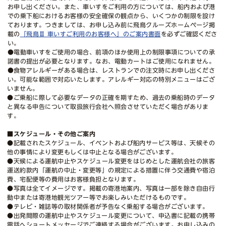
お申し出ください。また、車いすをご利用の方については、船内および港
での乗下船におけるお客様の安全確保の観点から、いくつかの制限を設け
ております。つきましては、お申し込み前に飛鳥クルーズホームページ掲
載の
「飛鳥Ⅲ 車いすご利用のお客様へ」のご案内書面
を必ずご確認くださ
い。
●電動車いすをご使用の場合、前項のほか使用上の制限事項についての承
諾書の提出が必要となります。なお、電動カートはご使用になれません。
●食物アレルギーがある場合は、レストランでの注文時にお申し出くださ
い。可能な範囲で対応いたします。アレルギー対応の特別メニューはござ
いません。
●ご乗船に際して必要なデータの正確を期すため、過去の乗船時のデータ
と異なる申告について取扱旅行会社へ照会させていただく場合がありま
す。
■スケジュール・その他ご案内
●記載されたスケジュール、イベントおよび船内サービス等は、天候その
他の事情により変更もしくは中止となる場合がございます。
●天候による運航中止やスケジュール変更をはじめとした運航会社の旅客
運送約款内「運航の中止・変更等」の規定による措置に伴う交通費や宿泊
費、宅配便等の費用はお客様負担となります。
●写真は全てイメージです。掲載の寄港地案内、写真は一部を除き自由行
動中または寄港地観光ツアー等でお楽しみいただけるものです。
●テレビ・雑誌等の取材関係者が予告なく乗船する場合がございます。
●出発間際の運航中止やスケジュール変更について、申込書に記載の携帯
電話へショートメッセージでご連絡する場合がございます。お申し込みの