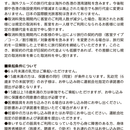
す。海外クルーズの旅行代金は海外の各港の港湾諸税を含みます。今後税
額や各港の施設使用料が増減または廃止された場合でも旅行代金に変更は
ありません。日本の国際観光旅客税は含まれておりません。
●取消料発生期間内に客室のご利用人数が減少した場合、取消されたお客
様には規定の取消料を、客室をお一人様でご利用になられるお客様には規
定の差額代金を追加で申し受けます。
●取消料発生期間内にお客様の申し出により旅行の契約内容（客室タイプ
／コース／割引種別／対象者等を含みます）を変更される場合は、旅行契
約を一旦解除した上で新たに旅行契約を締結していただきます。このと
き、新契約の代金が旧契約の代金よりも低額であれば、その差額に対し規
定の取消料率を乗じた取消料を申し受けます。
■乗船条件について
●6ヵ月未満の乳児はご乗船いただけません。
●15歳未満の方は、保護者の同行（同室）が条件となります。乳幼児（6
歳までの未就学児）のお子様は、お申し込み時に運航会社指定の承諾書の
提出が必要となります。
●15歳以上18歳未満の方は単独でもご乗船いただけますが、お申し込み
時に保護者の同意書の提出が必要です。
●医療器具をお持ち込みされる場合はお申し込み時にお申し出ください。
診断書および承諾書を提出いただく場合があります。
●妊娠中の方はお申し込み時またはお早目にお申し出ください。運航会社
指定の診断書および承諾書を提出いただきます。
●車いすなどの器具をご利用になっている方や心身に障害のある方、身体
障害者補助犬（盲導犬、聴導犬、介助犬）をお連れの方はお申し込み時に