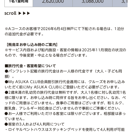
2,620,000
3,088,000
3,16
1名1室利用
※Aコースのお客様で2026年6月4日神戸にて下船される場合は、1泊分
の追加代金が必要です。
【飛鳥Ⅲお申し込み時のご案内】
※サービス内容および船内施設・客室の情報は2025年11月現在の状況の
もので、今後変更・中止となる場合がございます。
■旅行代金・客室希望について
●パンフレット記載の旅行代金はお一人様の代金です（大人・子ども同
額）。
●My ASUKA CLUB会員割引旅行代金適用には、クルーズをお申し込み
いただく前にMy ASUKA CLUBにご登録いただく必要がございます。
●2歳未満の乳幼児の旅行代金は無料ですが、大人1名様に対し乳幼児1名
様に限ります。お申し込み時に同伴する旨をお申し出ください。なお、ベ
ッドのご用意はございません。食事のご用意はございますが、粉ミルク、
離乳食、アレルギー対応食はございませんので事前にご準備ください。
●お一人様でご利用いただける客室には限りがございます。相部屋は承っ
ていません。
●客室の3人および4人利用について
・ロイヤルペントハウスはスタッキングベッドを使用して4人利用が可能