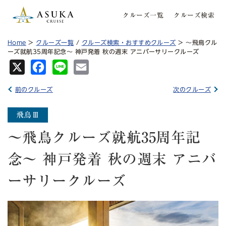
クルーズ一覧
クルーズ検索
Home
>
クルーズ一覧
/
クルーズ検索・おすすめクルーズ
> 〜飛鳥クル
ーズ就航35周年記念〜 神戸発着 秋の週末 アニバーサリークルーズ
X
Fa
Lin
Em
ce
e
ail
前のクルーズ
次のクルーズ
bo
ok
〜飛鳥クルーズ就航35周年記
念〜 神戸発着 秋の週末 アニバ
ーサリークルーズ