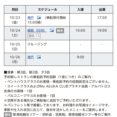
スケジュール
月日
入港
出港
神戸
10/23
17:00
（乗船受付開始
15:00頃）
（金）
細島（日向）
10/24
10:00
19:00
（土）
クルージング
10/25
-
-
（日）
神戸
10/26
9:00
（月）
■食事：朝3回、昼2回、夕3回
予約制レストランの乗船前予約回数（1室につき）のご案内：
・ペントハウスクラスのお客様…乗船前予約の回数設定はございません。
・スイートクラスおよびMy ASUKA CLUBプラチナ会員・アルバトロス
会員のお客様…1回
・バルコニークラスのお客様…1回
※空席がある場合はご乗船後に追加でご予約いただけます。
※パンフレット等で掲載しております、お料理のお写真はイメージです。
季節や仕入れ状況に応じて、食材を活かしたメニューをご提供します。
寄港地観光ツアー：別料金・定員制。寄港地観光ツアー等のご案内