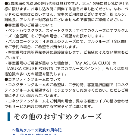
●2歳未満の乳幼児の旅行代金は無料ですが、大人1名様に対し乳幼児1名
様に限ります。お申し込み時に同伴する旨をお申し出ください。なお、ベ
ッドのご用意はございません。食事のご用意はございますが、粉ミルク、
離乳食、アレルギー対応食はございませんので事前にご準備ください。
●客室番号のご希望について
・ペントハウスクラス、スイートクラス：すべてのクルーズにてフルクル
ーズ（全区間）をご予約の場合、ご希望をお預かりします。
・バルコニークラス：４泊以上のクルーズにて、フルクルーズ（全区間）
をご予約の場合、ご希望をお預かりします。
・客室番号は乗船券発券時に最終確定します。ご希望にそえない場合もご
ざいます。
・客室番号のご希望が重なった場合は、「My ASUKA CLUB」の
『ASUKA CRUISE POINTS（アスカクルーズポイント）』もしくは累計
宿泊数の多い方の希望を優先します。
●コネクティングルームについて
・コネクティングルームのご希望は、ご予約時、客室選択画面で「コネク
ティングルームを希望する」にチェックをしお進みください。ただしご希
望にそえない場合もございます。
・コネクティングルームをご利用の場合、異なる客室タイプの組み合わせ
でもサービス内容は宿泊する客室タイプに準じます。
その他のおすすめクルーズ
〜飛鳥クルーズ就航35周年記