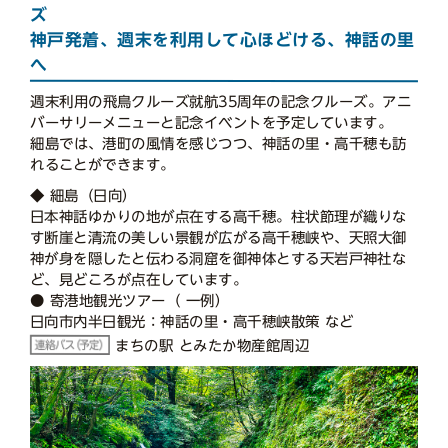
ズ
神戸発着、週末を利用して心ほどける、神話の里
へ
週末利用の飛鳥クルーズ就航35周年の記念クルーズ。アニ
バーサリーメニューと記念イベントを予定しています。
細島では、港町の風情を感じつつ、神話の里・高千穂も訪
れることができます。
◆ 細島（日向）
日本神話ゆかりの地が点在する高千穂。柱状節理が織りな
す断崖と清流の美しい景観が広がる高千穂峡や、天照大御
神が身を隠したと伝わる洞窟を御神体とする天岩戸神社な
ど、見どころが点在しています。
● 寄港地観光ツアー（ 一例）
日向市内半日観光：神話の里・高千穂峡散策 など
まちの駅 とみたか物産館周辺