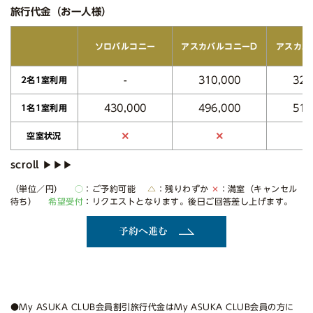
旅行代金（お一人様）
アスカバルコニーD
アスカバ
ソロバルコニー
310,000
320
-
2名1室利用
430,000
496,000
512
1名1室利用
✕
✕
空室状況
（単位／円）
○
：ご予約可能
△
：残りわずか
✕
：満室（キャンセル
待ち）
希望受付
：リクエストとなります。後日ご回答差し上げます。
予約へ進む
●My ASUKA CLUB会員割引旅行代金はMy ASUKA CLUB会員の方に