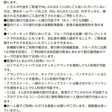
限ります。
こちらの代金をご希望でMy ASUKA CLUBにご入会いただいていない
方は、弊社ホームページ右上の「My ASUKA CLUB」のボタンから、乗
船される方全員のご入会が完了された後にご予約ください。
●記載の旅行代金はお一人様の代金です（大人・子ども同額）。
●国内クルーズの旅行代金は消費税等諸税・各港の施設使用料を含みま
す。
●インターネット予約においては、クルーズ代金は全額一括クレジットカ
ードでのお支払いとなります。支払者を複数人選択することや、ご乗船者
様それぞれでお支払いいただくことはできません。
各種割引券をご利用の場合は、割引券の詳細確認後、クルーズのご出発
1か月前を目安に、ご予約時の決済記録の取消とあわせて割引適用後のク
ルーズ代金を改めて決済いたします。
●客室の3人および4人利用について
・ロイヤルペントハウスはスタッキングベッドを使用して4人利用が可能
です。
・グランドペントハウス、キャプテンズスイート、パノラマスイートはス
タッキングベッドを使用して3人利用が可能です。
・アスカスイート、一部のミッドシップスイートは備え付けのソファベッ
ドを使用することで3人利用が可能です。
・3人目、4人目のお客様の旅行代金は、客室タイプにかかわらず当該クル
ーズのアスカバルコニーDの2名1室利用時のお一人様分の旅行代金となり
ます。
●お一人様でご利用いただける客室には限りがございます。相部屋は承っ
ていません。