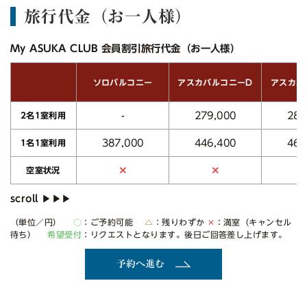
旅行代金（お一人様）
My ASUKA CLUB 会員割引旅行代金（お一人様）
アスカバルコニーD
アスカバ
ソロバルコニー
279,000
288
-
2名1室利用
387,000
446,400
460
1名1室利用
✕
✕
空室状況
（単位／円）
○
：ご予約可能
△
：残りわずか
✕
：満室（キャンセル
待ち）
希望受付
：リクエストとなります。後日ご回答差し上げます。
予約へ進む