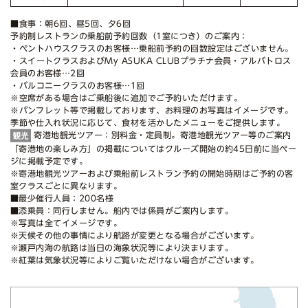
■食事：朝6回、昼5回、夕6回
予約制レストランの乗船前予約回数（1室につき）のご案内：
・ペントハウスクラスのお客様…乗船前予約の回数設定はございません。
・スイートクラスおよびMy ASUKA CLUBプラチナ会員・アルバトロス
会員のお客様…2回
・バルコニークラスのお客様…1回
※空席がある場合はご乗船後に追加でご予約いただけます。
※パンフレット等で掲載しております、お料理のお写真はイメージです。
季節や仕入れ状況に応じて、食材を活かしたメニューをご提供します。
寄港地観光ツアー：別料金・定員制。寄港地観光ツアー等のご案内
「寄港地の楽しみ方」の掲載についてはクルーズ開始の約45日前に当ペー
ジに掲載予定です。
※寄港地観光ツアーおよび乗船前レストラン予約の開始時期はご予約の客
室クラスごとに異なります。
■最少催行人員：200名様
■添乗員：同行しません。船内では係員がご案内します。
※写真は全てイメージです。
※天候その他の事情により航路が変更となる場合がございます。
※瀬戸内海の航路は当日の海象状況等により決まります。
※紅葉は気象状況等によりご覧いただけない場合がございます。