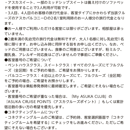
・アスカスイート、一部のミッドシップスイートは備え付けのソファベッ
ドを使用することで3人利用が可能です。
・3人目、4人目のお客様の旅行代金は、客室タイプにかかわらず当該クル
ーズのアスカバルコニーDの2名1室利用時のお一人様分の旅行代金となり
ます。
●お一人様でご利用いただける客室には限りがございます。相部屋は承っ
ていません。
●2歳未満の乳幼児の旅行代金は無料ですが、大人1名様に対し乳幼児1名
様に限ります。お申し込み時に同伴する旨をお申し出ください。なお、ベ
ッドのご用意はございません。食事のご用意はございますが、粉ミルク、
離乳食、アレルギー対応食はございませんので事前にご準備ください。
●客室番号のご希望について
・ペントハウスクラス、スイートクラス：すべてのクルーズにてフルクル
ーズ（全区間）をご予約の場合、ご希望をお預かりします。
・バルコニークラス：４泊以上のクルーズにて、フルクルーズ（全区間）
をご予約の場合、ご希望をお預かりします。
・客室番号は乗船券発券時に最終確定します。ご希望にそえない場合もご
ざいます。
・客室番号のご希望が重なった場合は、「My ASUKA CLUB」の
『ASUKA CRUISE POINTS（アスカクルーズポイント）』もしくは累計
宿泊数の多い方の希望を優先します。
●コネクティングルームについて
・コネクティングルームのご希望は、ご予約時、客室選択画面で「コネク
ティングルームを希望する」にチェックをしお進みください。ただしご希
望にそえない場合もございます。