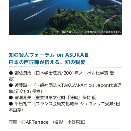
知の賢人フォーラム on ASUKAⅢ
日本の巨匠陣が伝える、知の饗宴
● 野依良治（日本学士院長/2001年ノーベル化学賞 受
賞）
● 近藤誠一（一般社団法人TAKUMI-Art du Japon代表理
事/元文化庁長官）
● 室瀬和美（重要無形文化財「蒔絵」保持者）
● 平松礼二（フランス芸術文化勲章 シュヴァリエ受勲/日
本画家）
写真：🄫ARTerrace （撮影：小笠原玄）