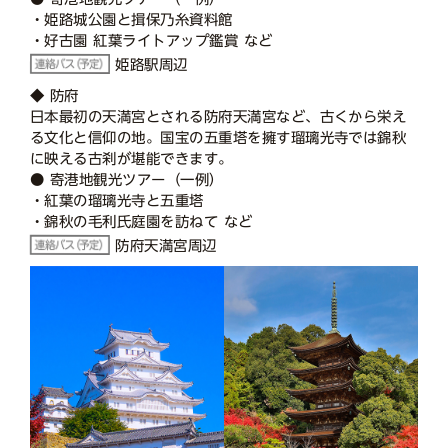
・姫路城公園と揖保乃糸資料館
・好古園 紅葉ライトアップ鑑賞 など
姫路駅周辺
◆ 防府
日本最初の天満宮とされる防府天満宮など、古くから栄え
る文化と信仰の地。国宝の五重塔を擁す瑠璃光寺では錦秋
に映える古刹が堪能できます。
● 寄港地観光ツアー（一例）
・紅葉の瑠璃光寺と五重塔
・錦秋の毛利氏庭園を訪ねて など
防府天満宮周辺