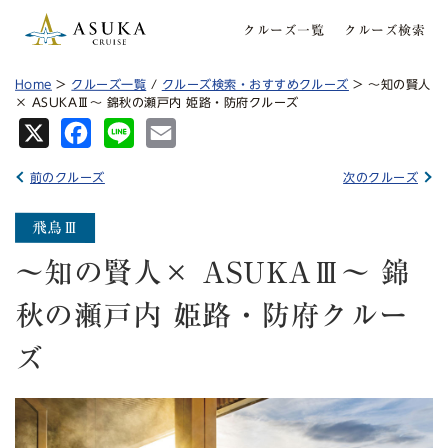
クルーズ一覧
クルーズ検索
Home
>
クルーズ一覧
/
クルーズ検索・おすすめクルーズ
> 〜知の賢人
× ASUKAⅢ〜 錦秋の瀬戸内 姫路・防府クルーズ
X
Fa
Lin
Em
ce
e
ail
前のクルーズ
次のクルーズ
bo
ok
〜知の賢人× ASUKAⅢ〜 錦
秋の瀬戸内 姫路・防府クルー
ズ