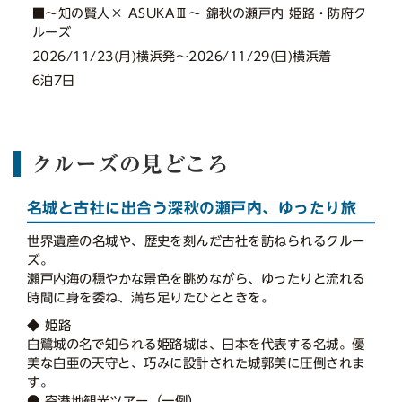
■〜知の賢人× ASUKAⅢ〜 錦秋の瀬戸内 姫路・防府ク
ルーズ
2026/11/23(月)横浜発〜2026/11/29(日)横浜着
6泊7日
クルーズの見どころ
名城と古社に出合う深秋の瀬戸内、ゆったり旅
世界遺産の名城や、歴史を刻んだ古社を訪ねられるクルー
ズ。
瀬戸内海の穏やかな景色を眺めながら、ゆったりと流れる
時間に身を委ね、満ち足りたひとときを。
◆ 姫路
白鷺城の名で知られる姫路城は、日本を代表する名城。優
美な白亜の天守と、巧みに設計された城郭美に圧倒されま
す。
● 寄港地観光ツアー（一例）