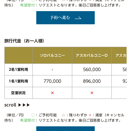
待ち）
希望受付
：リクエストとなります。後日ご回答差し上げます。
予約へ進む
旅行代金（お一人様）
アスカバルコニーD
アスカバ
ソロバルコニー
560,000
580
-
2名1室利用
770,000
896,000
928
1名1室利用
✕
✕
空室状況
（単位／円）
○
：ご予約可能
△
：残りわずか
✕
：満室（キャンセル
待ち）
希望受付
：リクエストとなります。後日ご回答差し上げます。