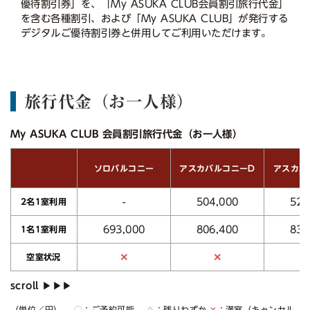
優待割引券」を、「My ASUKA CLUB会員割引旅行代金」
を含む各種割引、および「My ASUKA CLUB」が発行する
デジタルご優待割引券と併用してご利用いただけます。
旅行代金（お一人様）
My ASUKA CLUB 会員割引旅行代金（お一人様）
アスカバルコニーD
アスカバ
ソロバルコニー
504,000
522
-
2名1室利用
693,000
806,400
835
1名1室利用
✕
✕
空室状況
（単位／円）
○
：ご予約可能
△
：残りわずか
✕
：満室（キャンセル