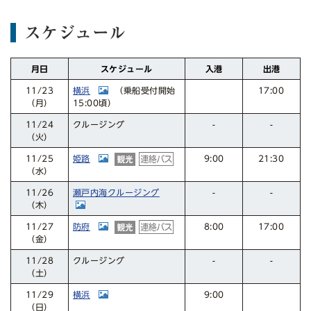
スケジュール
スケジュール
月日
入港
出港
横浜
11/23
17:00
（乗船受付開始
15:00頃）
（月）
クルージング
11/24
-
-
（火）
姫路
11/25
21:30
9:00
（水）
瀬戸内海クルージング
11/26
-
-
（木）
防府
11/27
17:00
8:00
（金）
クルージング
11/28
-
-
（土）
横浜
11/29
9:00
（日）