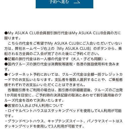
予約へ進む
●My ASUKA CLUB会員割引旅行代金はMy ASUKA CLUB会員の方に
限ります。
こちらの代金をご希望でMy ASUKA CLUBにご入会いただいていない
方は、弊社ホームページ右上の「My ASUKA CLUB」のボタンから、乗
船される方全員のご入会が完了された後にご予約ください。
●記載の旅行代金はお一人様の代金です（大人・子ども同額）。
●国内クルーズの旅行代金は消費税等諸税・各港の施設使用料を含みま
す。
●インターネット予約においては、クルーズ代金は全額一括クレジットカ
ードでのお支払いとなります。支払者を複数人選択することや、ご乗船者
様それぞれでお支払いいただくことはできません。
各種割引券をご利用の場合は、割引券の詳細確認後、クルーズのご出発
1か月前を目安に、ご予約時の決済記録の取消とあわせて割引適用後のク
ルーズ代金を改めて決済いたします。
●客室の3人および4人利用について
・ロイヤルペントハウスはスタッキングベッドを使用して4人利用が可能
です。
・グランドペントハウス、キャプテンズスイート、パノラマスイートはス
タッキングベッドを使用して3人利用が可能です。