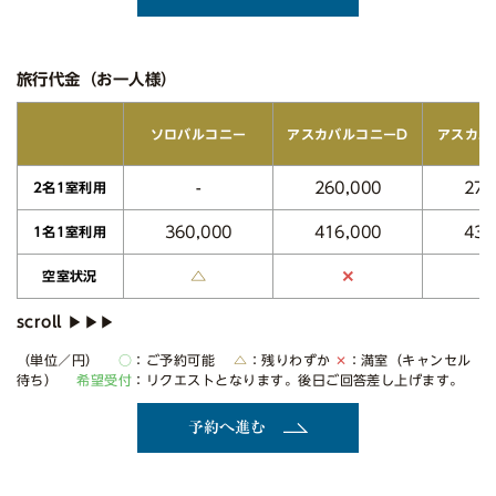
旅行代金（お一人様）
アスカバルコニーD
アスカバ
ソロバルコニー
260,000
270
-
2名1室利用
360,000
416,000
432
1名1室利用
△
✕
空室状況
（単位／円）
○
：ご予約可能
△
：残りわずか
✕
：満室（キャンセル
待ち）
希望受付
：リクエストとなります。後日ご回答差し上げます。
予約へ進む