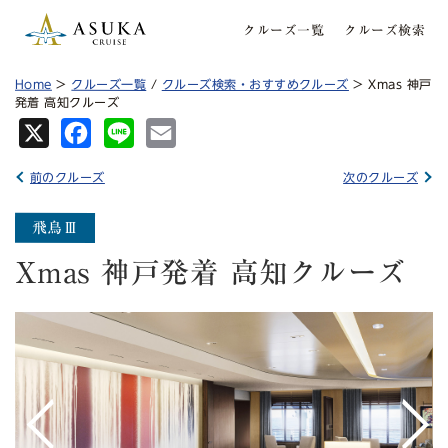
クルーズ一覧
クルーズ検索
Home
>
クルーズ一覧
/
クルーズ検索・おすすめクルーズ
> Xmas 神戸
発着 高知クルーズ
X
Fa
Lin
Em
ce
e
ail
前のクルーズ
次のクルーズ
bo
ok
Xmas 神戸発着 高知クルーズ
<
>