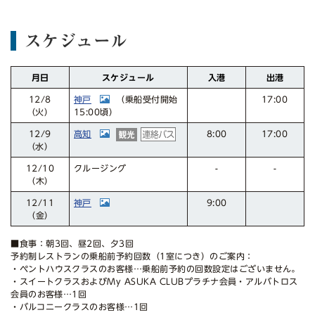
スケジュール
スケジュール
月日
入港
出港
神戸
17:00
（乗船受付開始
12/8
15:00頃）
（火）
高知
17:00
12/9
8:00
（水）
クルージング
12/10
-
-
（木）
神戸
12/11
9:00
（金）
■食事：朝3回、昼2回、夕3回
予約制レストランの乗船前予約回数（1室につき）のご案内：
・ペントハウスクラスのお客様…乗船前予約の回数設定はございません。
・スイートクラスおよびMy ASUKA CLUBプラチナ会員・アルバトロス
会員のお客様…1回
・バルコニークラスのお客様…1回