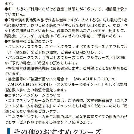
ます。
●お一人様でご利用いただける客室には限りがございます。相部屋は承っ
ていません。
●2歳未満の乳幼児の旅行代金は無料ですが、大人1名様に対し乳幼児1名
様に限ります。お申し込み時に同伴する旨をお申し出ください。なお、ベ
ッドのご用意はございません。食事のご用意はございますが、粉ミルク、
離乳食、アレルギー対応食はございませんので事前にご準備ください。
●客室番号のご希望について
・ペントハウスクラス、スイートクラス：すべてのクルーズにてフルクル
ーズ（全区間）をご予約の場合、ご希望をお預かりします。
・バルコニークラス：４泊以上のクルーズにて、フルクルーズ（全区間）
をご予約の場合、ご希望をお預かりします。
・客室番号は乗船券発券時に最終確定します。ご希望にそえない場合もご
ざいます。
・客室番号のご希望が重なった場合は、「My ASUKA CLUB」の
『ASUKA CRUISE POINTS（アスカクルーズポイント）』もしくは累計
宿泊数の多い方の希望を優先します。
●コネクティングルームについて
・コネクティングルームのご希望は、ご予約時、客室選択画面で「コネク
ティングルームを希望する」にチェックをしお進みください。ただしご希
望にそえない場合もございます。
・コネクティングルームをご利用の場合、異なる客室タイプの組み合わせ
でもサービス内容は宿泊する客室タイプに準じます。
その他のおすすめクルーズ