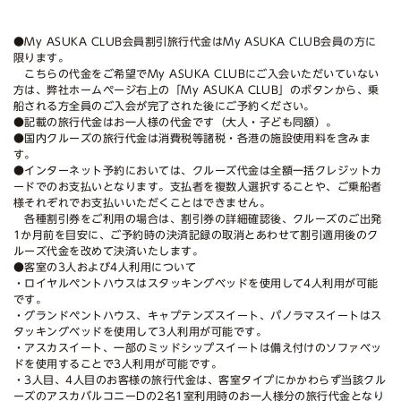
●My ASUKA CLUB会員割引旅行代金はMy ASUKA CLUB会員の方に
限ります。
こちらの代金をご希望でMy ASUKA CLUBにご入会いただいていない
方は、弊社ホームページ右上の「My ASUKA CLUB」のボタンから、乗
船される方全員のご入会が完了された後にご予約ください。
●記載の旅行代金はお一人様の代金です（大人・子ども同額）。
●国内クルーズの旅行代金は消費税等諸税・各港の施設使用料を含みま
す。
●インターネット予約においては、クルーズ代金は全額一括クレジットカ
ードでのお支払いとなります。支払者を複数人選択することや、ご乗船者
様それぞれでお支払いいただくことはできません。
各種割引券をご利用の場合は、割引券の詳細確認後、クルーズのご出発
1か月前を目安に、ご予約時の決済記録の取消とあわせて割引適用後のク
ルーズ代金を改めて決済いたします。
●客室の3人および4人利用について
・ロイヤルペントハウスはスタッキングベッドを使用して4人利用が可能
です。
・グランドペントハウス、キャプテンズスイート、パノラマスイートはス
タッキングベッドを使用して3人利用が可能です。
・アスカスイート、一部のミッドシップスイートは備え付けのソファベッ
ドを使用することで3人利用が可能です。
・3人目、4人目のお客様の旅行代金は、客室タイプにかかわらず当該クル
ーズのアスカバルコニーDの2名1室利用時のお一人様分の旅行代金となり