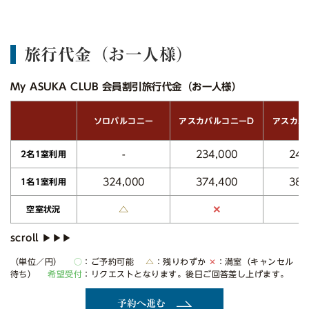
旅行代金（お一人様）
My ASUKA CLUB 会員割引旅行代金（お一人様）
アスカバルコニーD
アスカバ
ソロバルコニー
234,000
243
-
2名1室利用
324,000
374,400
388
1名1室利用
△
✕
空室状況
（単位／円）
○
：ご予約可能
△
：残りわずか
✕
：満室（キャンセル
待ち）
希望受付
：リクエストとなります。後日ご回答差し上げます。
予約へ進む