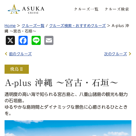
クルーズ一覧
クルーズ検索
Home
>
クルーズ一覧
/
クルーズ検索・おすすめクルーズ
> A-plus 沖
縄 〜宮古・石垣〜
X
Fa
Lin
Em
ce
e
ail
前のクルーズ
次のクルーズ
bo
ok
A-plus 沖縄 〜宮古・石垣〜
透明度の高い海で知られる宮古島と、八重山諸島の観光も魅力
の石垣島。
ゆるやかな島時間とダイナミックな景色に心癒されるひととき
を。