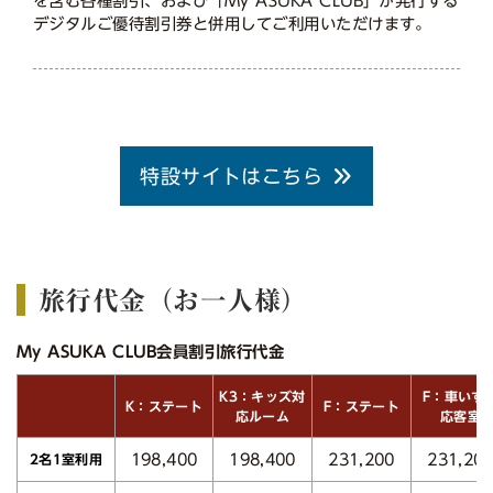
を含む各種割引、および「My ASUKA CLUB」が発行する
デジタルご優待割引券と併用してご利用いただけます。
特設サイトはこちら
旅行代金（お一人様）
My ASUKA CLUB会員割引旅行代金
K3：キッズ対
F：車いす
K：ステート
F：ステート
応ルーム
応客室
198,400
198,400
231,200
231,20
2名1室利用