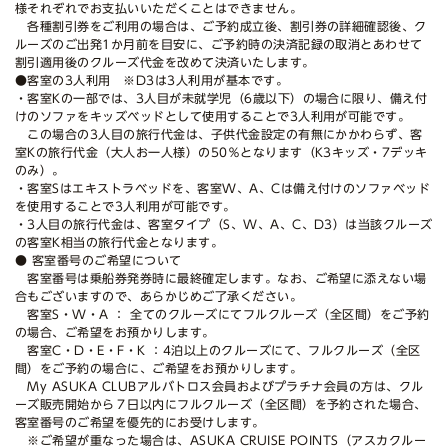
様それぞれでお支払いいただくことはできません。
各種割引券をご利用の場合は、ご予約成立後、割引券の詳細確認後、ク
ルーズのご出発1か月前を目安に、ご予約時の決済記録の取消とあわせて
割引適用後のクルーズ代金を改めて決済いたします。
●客室の3人利用 ※D3は3人利用が基本です。
・客室Kの一部では、3人目が未就学児（6歳以下）の場合に限り、備え付
けのソファをキッズベッドとして使用することで3人利用が可能です。
この場合の3人目の旅行代金は、子供代金設定の有無にかかわらず、客
室Kの旅行代金（大人お一人様）の50％となります（K3キッズ・7デッキ
のみ）。
・客室Sはエキストラベッドを、客室W、A、Cは備え付けのソファベッド
を使用することで3人利用が可能です。
・3人目の旅行代金は、客室タイプ（S、W、A、C、D3）は当該クルーズ
の客室K相当の旅行代金となります。
● 客室番号のご希望について
客室番号は乗船券発券時に最終確定します。なお、ご希望に添えない場
合もございますので、あらかじめご了承ください。
客室S・W・A ： 全てのクルーズにてフルクルーズ（全区間）をご予約
の場合、ご希望をお預かりします。
客室C・D・E・F・K ：4泊以上のクルーズにて、フルクルーズ（全区
間）をご予約の場合に、ご希望をお預かりします。
My ASUKA CLUBアルバトロス会員およびプラチナ会員の方は、クル
ーズ販売開始から７日以内にフルクルーズ（全区間）を予約された場合、
客室番号のご希望を優先的にお受けします。
※ご希望が重なった場合は、ASUKA CRUISE POINTS（アスカクルー