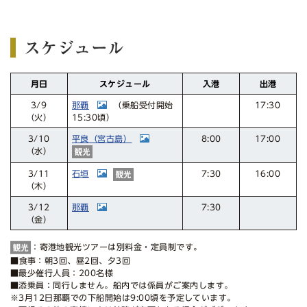
スケジュール
スケジュール
月日
入港
出港
那覇
17:30
（乗船受付開始
3/9
15:30頃）
（火）
平良（宮古島）
17:00
3/10
8:00
（水）
石垣
16:00
3/11
7:30
（木）
那覇
3/12
7:30
（金）
：寄港地観光ツアーは別料金・定員制です。
■食事：朝3回、昼2回、夕3回
■最少催行人員：200名様
■添乗員：同行しません。船内では係員がご案内します。
※3月12日那覇での下船開始は9:00頃を予定しています。