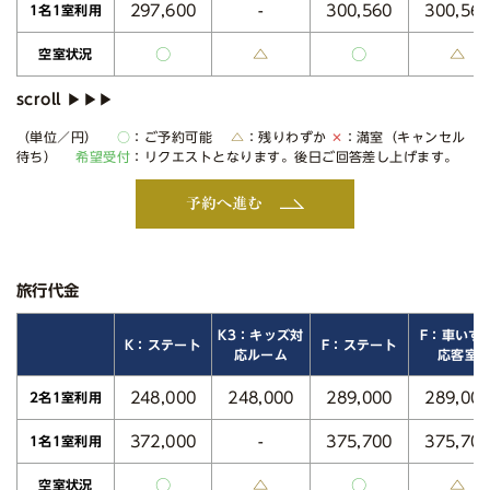
297,600
300,560
300,56
-
1名1室利用
○
△
○
△
空室状況
（単位／円）
○
：ご予約可能
△
：残りわずか
✕
：満室（キャンセル
待ち）
希望受付
：リクエストとなります。後日ご回答差し上げます。
予約へ進む
旅行代金
K3：キッズ対
F：車いす
K：ステート
F：ステート
応ルーム
応客室
248,000
248,000
289,000
289,00
2名1室利用
372,000
375,700
375,70
-
1名1室利用
○
△
○
△
空室状況