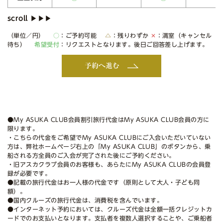
（単位／円）
○
：ご予約可能
△
：残りわずか
✕
：満室（キャンセル
待ち）
希望受付
：リクエストとなります。後日ご回答差し上げます。
予約へ進む
●My ASUKA CLUB会員割引旅行代金はMy ASUKA CLUB会員の方に
限ります。
・こちらの代金をご希望でMy ASUKA CLUBにご入会いただいていない
方は、弊社ホームページ右上の「My ASUKA CLUB」のボタンから、乗
船される方全員のご入会が完了された後にご予約ください。
・旧アスカクラブ会員のお客様も、あらたにMy ASUKA CLUBの会員登
録が必要です。
●記載の旅行代金はお一人様の代金です（原則として大人・子ども同
額）。
●国内クルーズの旅行代金は、消費税を含んでいます。
●インターネット予約においては、クルーズ代金は全額一括クレジットカ
ードでのお支払いとなります。支払者を複数人選択することや、ご乗船者