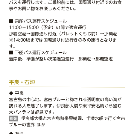
バスを運行します。ご乗船前には、国際通り付近でのお食
事やお買い物をお楽しみください。
■ 乗船バス運行スケジュール
11:00～15:00（予定）の間で適宜運行
那覇空港→国際通り付近（パレットくもじ前）→那覇港
※14:00頃までは国際通り付近行きのみの運行となりま
す。
■ 下船バス運行スケジュール
着岸後、準備が整い次第適宜運行 那覇港→那覇空港
平良・石垣
◆ 平良
宮古島の中心地。宮古ブルーと称される透明度の高い海が
訪れる人を魅了します。伊良部大橋や東平安名崎から望む
大パノラマは必見です。
伊良部大橋と宮古島熱帯果樹園、半潜水船で行く宮古
ブルーの世界 ほか
◆ 石垣