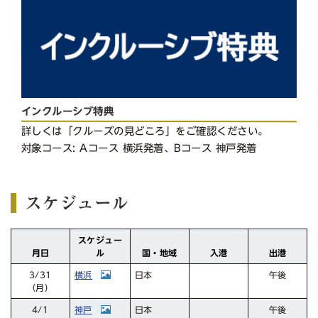
インクルーシブ特典
詳しくは「クルーズの見どころ」をご確認ください。
対象コース: Aコース 横浜発着、Bコース 神戸発着
スケジュール
スケジュー
国・地域
月日
入港
出港
ル
横浜
3/31
日本
午後
（月）
神戸
日本
午後
4/1