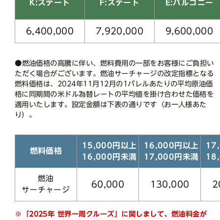
E:バルコニー
K:ステート
F:ステート
6,400,000
7,920,000
9,600,000
●燃油価格の高騰に伴い、燃料費用の一部をお客様にご負担い
ただく場合がございます。燃油サーチャージの改定指標となる
燃料価格は、2024年11月12月の1バレルあたりの平均原油価
格に同期間の米ドル為替レートの平均値を掛け合わせた価格を
適用いたします。設定金額は下表の通りです（お一人様あた
り）。
15,000円以上
16,000円以上
17
燃料価格
16,000円未満
17,000円未満
18
燃油
130,000
2
60,000
サーチャージ
※「2025年 世界一周クルーズ」に関しまして、燃油料金が