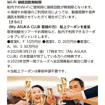
Wi-Fi 接続回数無制限
船内でのWi-Fiご使用時に接続回数が無制限となります。
※海域やお客様のご利用状況によっては、動画視聴や音声
通話を制限させていただく場合がございます。
【さらに】
《My ASUKA CLUB 登録の方》 船上クーポンを進呈
寄港地観光ツアーやお買物など、船内で利用できるクーポ
ンをプレゼントいたします。
●客室K、F 10万円分 ●客室E、D 20万円分●客室C、
A、W、S 30万円分
※2025年3月21日（金）17時までに「My ASUKA
CLUB」の本登録が完了している方への特典です。
※2025年世界一周クルーズへ全区間乗船の場合に限りま
す。
※当船上クーポンは事前申請不要です。