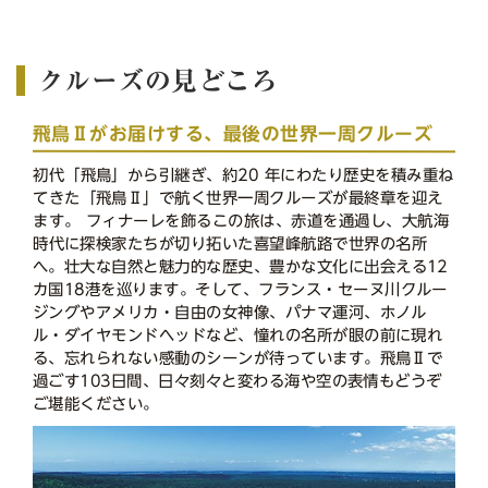
クルーズの見どころ
飛鳥Ⅱがお届けする、最後の世界一周クルーズ
初代「飛鳥」から引継ぎ、約20 年にわたり歴史を積み重ね
てきた「飛鳥Ⅱ」で航く世界一周クルーズが最終章を迎え
ます。 フィナーレを飾るこの旅は、赤道を通過し、大航海
時代に探検家たちが切り拓いた喜望峰航路で世界の名所
へ。壮大な自然と魅力的な歴史、豊かな文化に出会える12
カ国18港を巡ります。そして、フランス・セーヌ川クルー
ジングやアメリカ・自由の女神像、パナマ運河、ホノル
ル・ダイヤモンドヘッドなど、憧れの名所が眼の前に現れ
る、忘れられない感動のシーンが待っています。飛鳥Ⅱで
過ごす103日間、日々刻々と変わる海や空の表情もどうぞ
ご堪能ください。