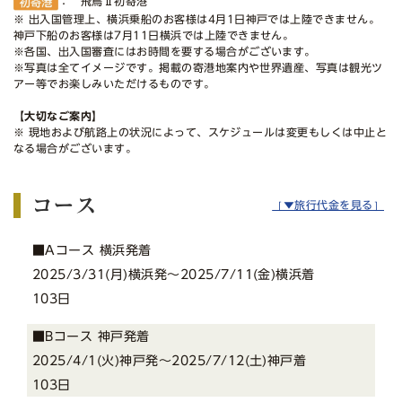
： 飛鳥Ⅱ初寄港
※ 出入国管理上、横浜乗船のお客様は4月1日神戸では上陸できません。
神戸下船のお客様は7月11日横浜では上陸できません。
※各国、出入国審査にはお時間を要する場合がございます。
※写真は全てイメージです。掲載の寄港地案内や世界遺産、写真は観光ツ
アー等でお楽しみいただけるものです。
【大切なご案内】
※ 現地および航路上の状況によって、スケジュールは変更もしくは中止と
なる場合がございます。
コース
［▼旅行代金を見る］
■Aコース 横浜発着
2025/3/31(月)横浜発〜2025/7/11(金)横浜着
103日
■Bコース 神戸発着
2025/4/1(火)神戸発〜2025/7/12(土)神戸着
103日