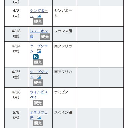
（火）
シンガポー
シンガポー
4/8
ル
ル
（火）
レユニオン
フランス領
4/18
（金）
島
ケープタウ
南アフリカ
4/24
ン
（木）
ケープタウ
南アフリカ
4/25
ン
（金）
ウォルビス
ナミビア
4/28
ベイ
（月）
テネリフェ
スペイン領
5/8
島
（木）