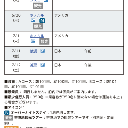
シスコ
（火）
ホノルル
アメリカ
6/30
（月）
ホノルル
アメリカ
7/1
（火）
横浜
7/11
日本
午前
（金）
神戸
7/12
日本
午後
（土）
■食事
：Aコース：朝101回、昼100回、夕101回、Bコース：朝101
回、昼101回、夕101回
■添乗員
： 同行しません。船内では係員がご案内します。
■最少催行人員
：350名 ※乗客数が350名に満たない場合は運航を中止す
る場合がございます。
■アイコン
：
オーバーナイトステイ
: 1泊停泊します。
寄港地観光ツアー
: 寄港地での観光ツアーです（別料金・定員
制）。