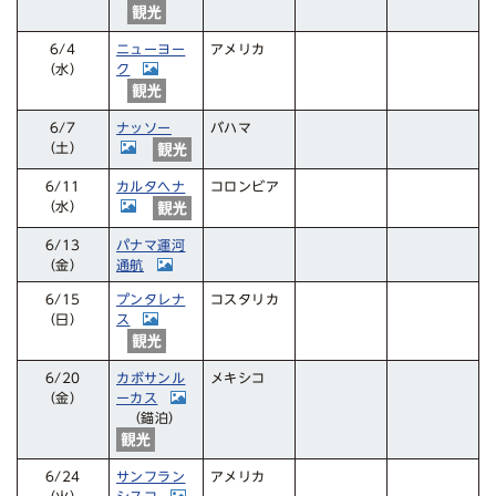
ニューヨー
アメリカ
6/4
ク
（水）
ナッソー
バハマ
6/7
（土）
カルタヘナ
コロンビア
6/11
（水）
パナマ運河
6/13
通航
（金）
プンタレナ
コスタリカ
6/15
ス
（日）
カボサンル
メキシコ
6/20
ーカス
（金）
（錨泊）
サンフラン
アメリカ
6/24