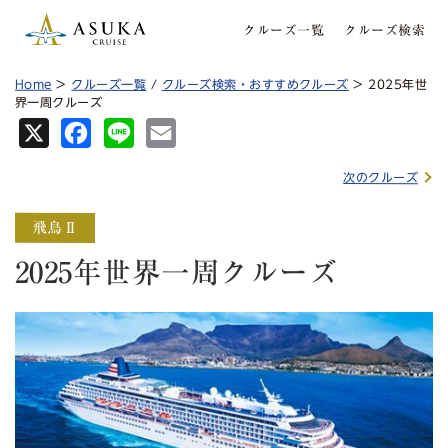
クルーズ一覧
クルーズ検索
Home
>
クルーズ一覧
/
クルーズ検索・おすすめクルーズ
> 2025年世
界一周クルーズ
X
Fa
Lin
Em
ce
e
ail
次のクルーズ
bo
ok
2025年世界一周クルーズ