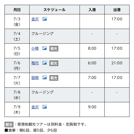
スケジュール
月日
入港
出港
金沢
17:00
7/3
（金）
クルージング
7/4
-
-
（土）
小樽
17:00
8:00
7/5
（日）
稚内
21:00
6:00
7/6
（月）
留萌
17:00
7:00
7/7
（火）
クルージング
7/8
-
-
（水）
金沢
9:00
7/9
（木）
：寄港地観光ツアーは別料金・定員制です。
■食事：朝6回、昼5回、夕6回