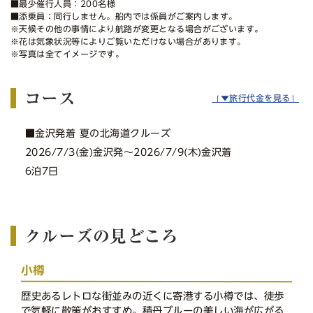
■最少催行人員：200名様
■添乗員：同行しません。船内では係員がご案内します。
※天候その他の事情により航路が変更となる場合がございます。
※花は気象状況等によりご覧いただけない場合があります。
※写真は全てイメージです。
コース
［▼旅行代金を見る］
■金沢発着 夏の北海道クルーズ
2026/7/3(金)金沢発〜2026/7/9(木)金沢着
6泊7日
クルーズの見どころ
小樽
歴史あるレトロな街並みの近くに寄港する小樽では、徒歩
で気軽に散策がおすすめ。積丹ブルーの美しい海が広がる