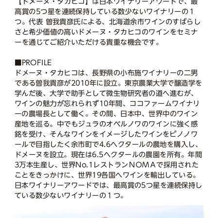
【ドメーヌ・タカヒコ】は日本ワイナリーアワードで、最
高賞の5つ星を連続保持している数少ないワイナリーの１
つ。代表 曽我貴彦氏による、北海道余市ワインのすばらし
さと希少価値の高いドメーヌ・タカヒコのワインをセミナ
ーを通じてご紹介いただける貴重な機会です。
■PROFILE
ドメーヌ・タカヒコは、長野県の小布施ワイナリーの二男
である曽我貴彦が2010年に設立。東京農業大学で醸造学を
学んだ後、大学で助手として微生物研究者の道へ進むが、
ワインの魅力が忘れられず10年間、ココファームワイナリ
ーの農場長として働く。その間、日本中、世界中のワイン
産地を巡る。中でもジュラのオベルノワのワインに強く感
銘を受け、そんなワインをイメージしたワインをピノノワ
ールで目指したく余市町で4.6ヘクタールの農地を購入し、
ドメーヌを設立。現在は6.5ヘクタールの農園を所有。年間
3万本生産し、世界No.1レストランＮＯＭＡで採用された
ことをきっかけに、世界19各国へワインを輸出している。
日本ワイナリーアワードでは、最高賞の5つ星を連続保持し
ている数少ないワイナリーの１つ。