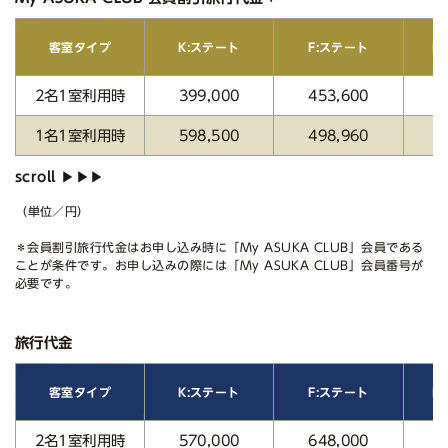
E
客室タイプ
K:ステート
F:ステート
2名1室利用時
399,000
453,600
5
1名1室利用時
598,500
498,960
6
（単位／円）
＊会員割引旅行代金はお申し込み時に「My ASUKA CLUB」会員である
ことが条件です。お申し込みの際には「My ASUKA CLUB」会員番号が
必要です。
旅行代金
E
客室タイプ
K:ステート
F:ステート
2名1室利用時
570,000
648,000
7