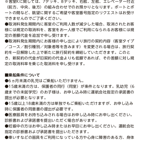
※客室Kに関しては、7デッキ、8デッキ、右舷、左舷、エレベーター付近
（前方、中央、後方）の組み合わせでのお預かりとなります。ボートとボ
ートの間など、眺望に関するご希望や客室番号指定のリクエストはお受け
できませんのでご了承ください。
●取消料発生期間内に客室のご利用人数が減少した場合、取消されたお客
様には規定の取消料を、客室をお一人様でご利用になられるお客様には規
定の差額代金を追加で申し受けます。
●取消料発生期間内にお客様の申し出により旅行の契約内容（客室タイプ
／コース／割引種別／対象者等を含みます）を変更される場合は、旅行契
約を一旦解除した上で新たに旅行契約を締結していただきます。このと
き、新契約の代金が旧契約の代金よりも低額であれば、その差額に対し規
定の取消料率を乗じた取消料を申し受けます。
■乗船条件について
●6ヵ月未満の乳児はご乗船いただけません。
●15歳未満の方は、保護者の同行（同室）が条件となります。乳幼児（6
歳までの未就学児）のお子様は、お申し込み時に運航会社指定の承諾書の
提出が必要となります。
●15歳以上18歳未満の方は単独でもご乗船いただけますが、お申し込み
時に保護者の同意書の提出が必要です。
●医療器具をお持ち込みされる場合はお申し込み時にお申し出ください。
診断書および承諾書を提出いただく場合があります。
●妊娠中の方はお申し込み時またはお早目にお申し出ください。運航会社
指定の診断書および承諾書を提出いただきます。
●車いすなどの器具をご利用になっている方や心身に障害のある方、身体