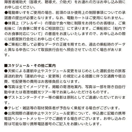
障害者補助犬（盲導犬、聴導犬、介助犬）をお連れの方はお申し込み時に
お申し出ください。
●電動車いすをご使用の場合、前項のほか使用上の制限事項についての承
諾書の提出が必要となります。なお、電動カートはご使用になれません。
●体質上（アレルギー）の理由で食べ物に制限をお持ちのお客様は、ご乗
船後に「お食事に関するご相談窓口」にて承ります。ご乗船前に「船内で
のお食事対応について」の書面をお渡しいたしますので、お申し込みの際
には都度旅行会社にお申し出ください。
●ご乗船に際して必要なデータの正確を期すため、過去の乗船時のデータ
と異なる申告について取扱旅行会社へ照会させていただく場合がありま
す。
■スケジュール・その他ご案内
●天候による運航中止やスケジュール変更をはじめとした運航会社の旅客
運送約款内「運航の中止・変更等」の規定による措置に伴う交通費や宿泊
費、宅配便等の費用はお客様負担となります。
●写真は全てイメージです。掲載の寄港地案内、写真は一部を除き自由行
動中または寄港地観光ツアー等でお楽しみいただけるものです。
●ゲストエンターテイナー等の撮影は原則としてご遠慮いただいておりま
す。
●テレビ・雑誌等の取材関係者が予告なく乗船する場合がございます。
●出発間際の運航中止やスケジュール変更について、申込書に記載の携帯
電話へショートメッセージでご連絡する場合がございます。お申し込みの
際は可能な限り携帯電話番号のご記入をお願いいたします。