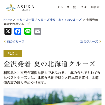
クルーズ一覧
クルーズ検索
Home
>
クルーズ一覧
/
クルーズ検索・おすすめクルーズ
> 金沢発着
夏の北海道クルーズ
X
Fa
Lin
Em
ce
e
ail
前のクルーズ
次のクルーズ
bo
ok
金沢発着 夏の北海道クルーズ
利尻島と礼文島が可憐な花々であふれる、1年のうちでもわずか
なベストシーズンに、北陸から船で悠々と日本海を渡り、北海
道の夏の彩りをめぐります。