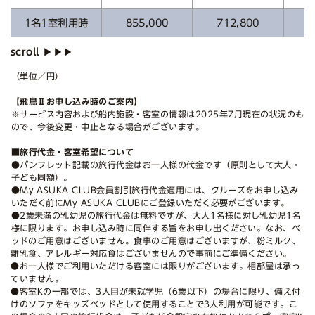
1名1室利用時
855,000
712,800
9
（単位／円）
【飛鳥Ⅱお申し込み時のご案内】
※サービス内容および船内施設・客室の情報は2025年7月現在の状況のも
ので、今後変更・中止となる場合がございます。
■旅行代金・客室希望について
●パンフレット記載の旅行代金はお一人様の代金です（原則として大人・
子ども同額）。
●My ASUKA CLUB会員割引旅行代金適用には、クルーズをお申し込み
いただく前にMy ASUKA CLUBにご登録いただく必要がございます。
●2歳未満の乳幼児の旅行代金は無料ですが、大人1名様に対し乳幼児1名
様に限ります。お申し込み時に同伴する旨をお申し出ください。なお、ベ
ッドのご用意はございません。食事のご用意はございますが、粉ミルク、
離乳食、アレルギー対応食はございませんので事前にご準備ください。
●お一人様でご利用いただける客室には限りがございます。相部屋は承っ
ていません。
●客室Kの一部では、3人目が未就学児（6歳以下）の場合に限り、備え付
けのソファをキッズベッドとして使用することで3人利用が可能です。こ