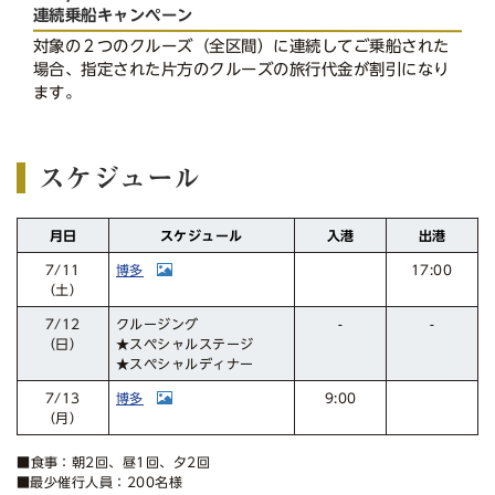
連続乗船キャンペーン
対象の２つのクルーズ（全区間）に連続してご乗船された
場合、指定された片方のクルーズの旅行代金が割引になり
ます。
スケジュール
スケジュール
月日
入港
出港
博多
17:00
7/11
（土）
クルージング
7/12
-
-
★スペシャルステージ
（日）
★スペシャルディナー
博多
7/13
9:00
（月）
■食事：朝2回、昼1回、夕2回
■最少催行人員：200名様