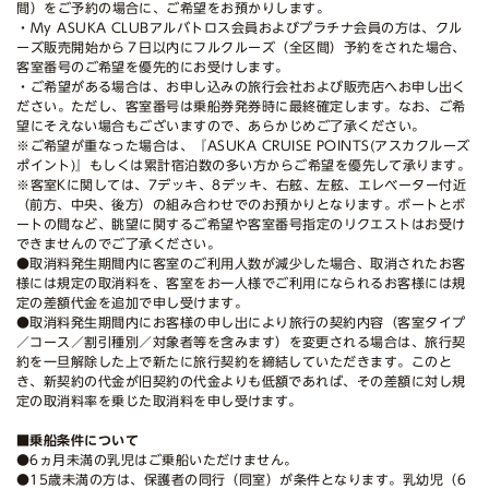
間）をご予約の場合に、ご希望をお預かりします。
・My ASUKA CLUBアルバトロス会員およびプラチナ会員の方は、クル
ーズ販売開始から７日以内にフルクルーズ（全区間）予約をされた場合、
客室番号のご希望を優先的にお受けします。
・ご希望がある場合は、お申し込みの旅行会社および販売店へお申し出く
ださい。ただし、客室番号は乗船券発券時に最終確定します。なお、ご希
望にそえない場合もございますので、あらかじめご了承ください。
※ご希望が重なった場合は、『ASUKA CRUISE POINTS(アスカクルーズ
ポイント)』もしくは累計宿泊数の多い方からご希望を優先して承ります。
※客室Kに関しては、7デッキ、8デッキ、右舷、左舷、エレベーター付近
（前方、中央、後方）の組み合わせでのお預かりとなります。ボートとボ
ートの間など、眺望に関するご希望や客室番号指定のリクエストはお受け
できませんのでご了承ください。
●取消料発生期間内に客室のご利用人数が減少した場合、取消されたお客
様には規定の取消料を、客室をお一人様でご利用になられるお客様には規
定の差額代金を追加で申し受けます。
●取消料発生期間内にお客様の申し出により旅行の契約内容（客室タイプ
／コース／割引種別／対象者等を含みます）を変更される場合は、旅行契
約を一旦解除した上で新たに旅行契約を締結していただきます。このと
き、新契約の代金が旧契約の代金よりも低額であれば、その差額に対し規
定の取消料率を乗じた取消料を申し受けます。
■乗船条件について
●6ヵ月未満の乳児はご乗船いただけません。
●15歳未満の方は、保護者の同行（同室）が条件となります。乳幼児（6