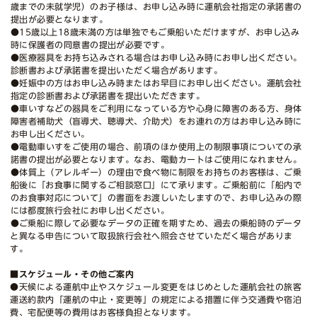
歳までの未就学児）のお子様は、お申し込み時に運航会社指定の承諾書の
提出が必要となります。
●15歳以上18歳未満の方は単独でもご乗船いただけますが、お申し込み
時に保護者の同意書の提出が必要です。
●医療器具をお持ち込みされる場合はお申し込み時にお申し出ください。
診断書および承諾書を提出いただく場合があります。
●妊娠中の方はお申し込み時またはお早目にお申し出ください。運航会社
指定の診断書および承諾書を提出いただきます。
●車いすなどの器具をご利用になっている方や心身に障害のある方、身体
障害者補助犬（盲導犬、聴導犬、介助犬）をお連れの方はお申し込み時に
お申し出ください。
●電動車いすをご使用の場合、前項のほか使用上の制限事項についての承
諾書の提出が必要となります。なお、電動カートはご使用になれません。
●体質上（アレルギー）の理由で食べ物に制限をお持ちのお客様は、ご乗
船後に「お食事に関するご相談窓口」にて承ります。ご乗船前に「船内で
のお食事対応について」の書面をお渡しいたしますので、お申し込みの際
には都度旅行会社にお申し出ください。
●ご乗船に際して必要なデータの正確を期すため、過去の乗船時のデータ
と異なる申告について取扱旅行会社へ照会させていただく場合がありま
す。
■スケジュール・その他ご案内
●天候による運航中止やスケジュール変更をはじめとした運航会社の旅客
運送約款内「運航の中止・変更等」の規定による措置に伴う交通費や宿泊
費、宅配便等の費用はお客様負担となります。