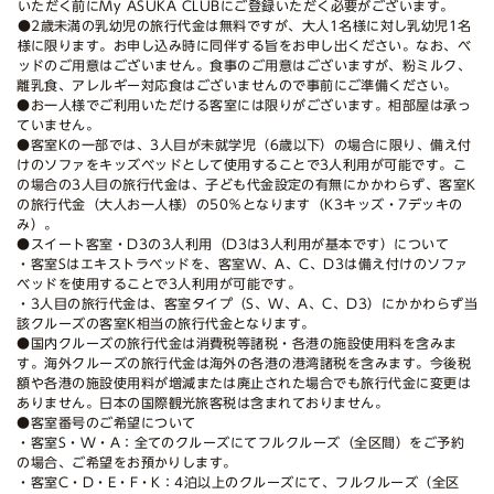
いただく前にMy ASUKA CLUBにご登録いただく必要がございます。
●2歳未満の乳幼児の旅行代金は無料ですが、大人1名様に対し乳幼児1名
様に限ります。お申し込み時に同伴する旨をお申し出ください。なお、ベ
ッドのご用意はございません。食事のご用意はございますが、粉ミルク、
離乳食、アレルギー対応食はございませんので事前にご準備ください。
●お一人様でご利用いただける客室には限りがございます。相部屋は承っ
ていません。
●客室Kの一部では、3人目が未就学児（6歳以下）の場合に限り、備え付
けのソファをキッズベッドとして使用することで3人利用が可能です。こ
の場合の3人目の旅行代金は、子ども代金設定の有無にかかわらず、客室K
の旅行代金（大人お一人様）の50％となります（K3キッズ・7デッキの
み）。
●スイート客室・D3の3人利用（D3は3人利用が基本です）について
・客室Sはエキストラベッドを、客室W、A、C、D3は備え付けのソファ
ベッドを使用することで3人利用が可能です。
・3人目の旅行代金は、客室タイプ（S、W、A、C、D3）にかかわらず当
該クルーズの客室K相当の旅行代金となります。
●国内クルーズの旅行代金は消費税等諸税・各港の施設使用料を含みま
す。海外クルーズの旅行代金は海外の各港の港湾諸税を含みます。今後税
額や各港の施設使用料が増減または廃止された場合でも旅行代金に変更は
ありません。日本の国際観光旅客税は含まれておりません。
●客室番号のご希望について
・客室S・W・A：全てのクルーズにてフルクルーズ（全区間）をご予約
の場合、ご希望をお預かりします。
・客室C・D・E・F・K：4泊以上のクルーズにて、フルクルーズ（全区