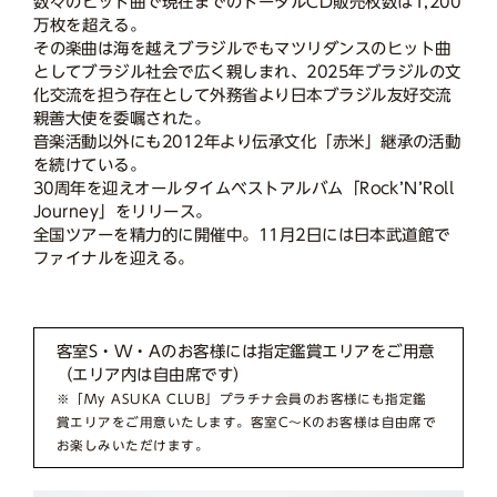
数々のヒット曲で現在までのトータルCD販売枚数は1,200
万枚を超える。
その楽曲は海を越えブラジルでもマツリダンスのヒット曲
としてブラジル社会で広く親しまれ、2025年ブラジルの文
化交流を担う存在として外務省より日本ブラジル友好交流
親善大使を委嘱された。
音楽活動以外にも2012年より伝承文化「赤米」継承の活動
を続けている。
30周年を迎えオールタイムベストアルバム「Rock’N’Roll
Journey」をリリース。
全国ツアーを精力的に開催中。11月2日には日本武道館で
ファイナルを迎える。
客室S・W・Aのお客様には指定鑑賞エリアをご用意
（エリア内は自由席です）
※「My ASUKA CLUB」プラチナ会員のお客様にも指定鑑
賞エリアをご用意いたします。客室C～Kのお客様は自由席で
お楽しみいただけます。