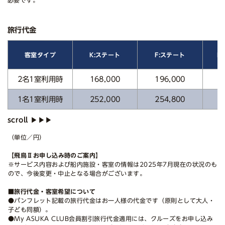
旅行代金
E
客室タイプ
K:ステート
F:ステート
2名1室利用時
168,000
196,000
2
1名1室利用時
252,000
254,800
3
（単位／円）
【飛鳥Ⅱお申し込み時のご案内】
※サービス内容および船内施設・客室の情報は2025年7月現在の状況のも
ので、今後変更・中止となる場合がございます。
■旅行代金・客室希望について
●パンフレット記載の旅行代金はお一人様の代金です（原則として大人・
子ども同額）。
●My ASUKA CLUB会員割引旅行代金適用には、クルーズをお申し込み