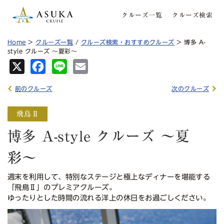
クルーズ一覧
クルーズ検索
Home
>
クルーズ一覧
/
クルーズ検索・おすすめクルーズ
> 博多 A-
style クルーズ ～夏彩〜
X
Fa
Lin
Em
ce
e
ail
前のクルーズ
次のクルーズ
bo
ok
博多 A-style クルーズ ～夏
彩〜
週末を利用して、特別なステージと極上なディナーを堪能する
「飛鳥Ⅱ」のプレミアクルーズ。
ゆったりとした時間の流れる洋上の休日をお過ごしください。