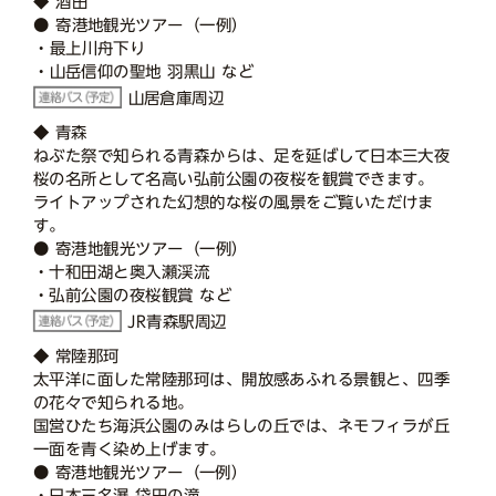
◆ 酒田
● 寄港地観光ツアー（一例）
・最上川舟下り
・山岳信仰の聖地 羽黒山 など
山居倉庫周辺
◆ 青森
ねぶた祭で知られる青森からは、足を延ばして日本三大夜
桜の名所として名高い弘前公園の夜桜を観賞できます。
ライトアップされた幻想的な桜の風景をご覧いただけま
す。
● 寄港地観光ツアー（一例）
・十和田湖と奥入瀬渓流
・弘前公園の夜桜観賞 など
JR青森駅周辺
◆ 常陸那珂
太平洋に面した常陸那珂は、開放感あふれる景観と、四季
の花々で知られる地。
国営ひたち海浜公園のみはらしの丘では、ネモフィラが丘
一面を青く染め上げます。
● 寄港地観光ツアー（一例）
・日本三名瀑 袋田の滝