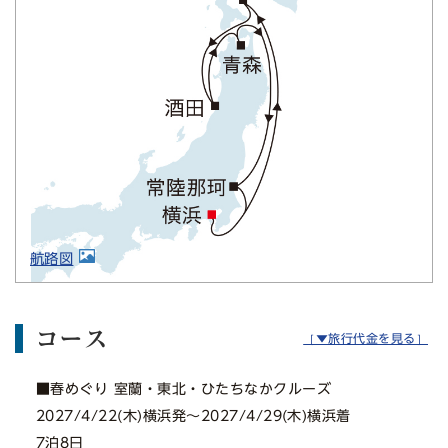
航路図
コース
［▼旅行代金を見る］
■春めぐり 室蘭・東北・ひたちなかクルーズ
2027/4/22(木)横浜発〜2027/4/29(木)横浜着
7泊8日