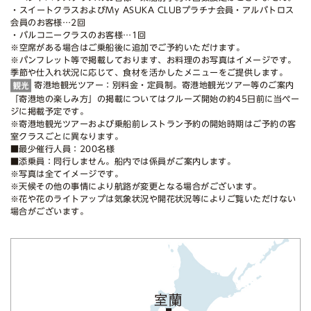
・スイートクラスおよびMy ASUKA CLUBプラチナ会員・アルバトロス
会員のお客様…2回
・バルコニークラスのお客様…1回
※空席がある場合はご乗船後に追加でご予約いただけます。
※パンフレット等で掲載しております、お料理のお写真はイメージです。
季節や仕入れ状況に応じて、食材を活かしたメニューをご提供します。
寄港地観光ツアー：別料金・定員制。寄港地観光ツアー等のご案内
「寄港地の楽しみ方」の掲載についてはクルーズ開始の約45日前に当ペー
ジに掲載予定です。
※寄港地観光ツアーおよび乗船前レストラン予約の開始時期はご予約の客
室クラスごとに異なります。
■最少催行人員：200名様
■添乗員：同行しません。船内では係員がご案内します。
※写真は全てイメージです。
※天候その他の事情により航路が変更となる場合がございます。
※花や花のライトアップは気象状況や開花状況等によりご覧いただけない
場合がございます。