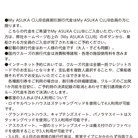
●My ASUKA CLUB会員割引旅行代金はMy ASUKA CLUB会員の方に
限ります。
こちらの代金をご希望でMy ASUKA CLUBにご入会いただいていない
方は、弊社ホームページ右上の「My ASUKA CLUB」のボタンから、乗
船される方全員のご入会が完了された後にご予約ください。
●記載の旅行代金はお一人様の代金です（大人・子ども同額）。
●国内クルーズの旅行代金は消費税等諸税・各港の施設使用料を含みま
す。
●インターネット予約においては、クルーズ代金は全額一括クレジットカ
ードでのお支払いとなります。支払者を複数人選択することや、ご乗船者
様それぞれでお支払いいただくことはできません。
各種割引券をご利用の場合は、割引券の詳細確認後、クルーズのご出発
1か月前を目安に、ご予約時の決済記録の取消とあわせて割引適用後のク
ルーズ代金を改めて決済いたします。
●客室の3人および4人利用について
・ロイヤルペントハウスはスタッキングベッドを使用して4人利用が可能
です。
・グランドペントハウス、キャプテンズスイート、パノラマスイートはス
タッキングベッドを使用して3人利用が可能です。
・アスカスイート、一部のミッドシップスイートは備え付けのソファベッ
ドを使用することで3人利用が可能です。
・3人目、4人目のお客様の旅行代金は、客室タイプにかかわらず当該クル