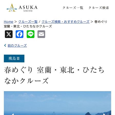
クルーズ一覧
クルーズ検索
Home
>
クルーズ一覧
/
クルーズ検索・おすすめクルーズ
> 春めぐり
室蘭・東北・ひたちなかクルーズ
X
Fa
Lin
Em
ce
e
ail
前のクルーズ
bo
ok
春めぐり 室蘭・東北・ひたち
なかクルーズ