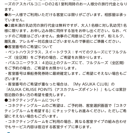
ーズのアスカバルコニーDの2名1室利用時のお一人様分の旅行代金となり
ます。
●お一人様でご利用いただける客室には限りがございます。相部屋は承っ
ていません。
●2歳未満の乳幼児の旅行代金は無料ですが、大人1名様に対し乳幼児1名
様に限ります。お申し込み時に同伴する旨をお申し出ください。なお、ベ
ッドのご用意はございません。食事のご用意はございますが、粉ミルク、
離乳食、アレルギー対応食はございませんので事前にご準備ください。
●客室番号のご希望について
・ペントハウスクラス、スイートクラス：すべてのクルーズにてフルクル
ーズ（全区間）をご予約の場合、ご希望をお預かりします。
・バルコニークラス：４泊以上のクルーズにて、フルクルーズ（全区間）
をご予約の場合、ご希望をお預かりします。
・客室番号は乗船券発券時に最終確定します。ご希望にそえない場合もご
ざいます。
・客室番号のご希望が重なった場合は、「My ASUKA CLUB」の
『ASUKA CRUISE POINTS（アスカクルーズポイント）』もしくは累計
宿泊数の多い方の希望を優先します。
●コネクティングルームについて
・コネクティングルームのご希望は、ご予約時、客室選択画面で「コネク
ティングルームを希望する」にチェックをしお進みください。ただしご希
望にそえない場合もございます。
・コネクティングルームをご利用の場合、異なる客室タイプの組み合わせ
でもサービス内容は宿泊する客室タイプに準じます。