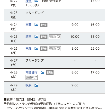
横浜
17:00
（乗船受付開始
4/22
15:00頃）
（木）
クルージング
4/23
-
-
（金）
室蘭
16:00
4/24
9:00
（土）
酒田
10:00
18:00
4/25
（日）
青森
22:00
4/26
8:00
（月）
クルージング
4/27
-
-
（火）
常陸那珂
17:00
4/28
8:00
（水）
横浜
4/29
9:00
（木）
■食事：朝7回、昼6回、夕7回
予約制レストランの乗船前予約回数（1室につき）のご案内：
・ペントハウスクラスのお客様…乗船前予約の回数設定はございません。