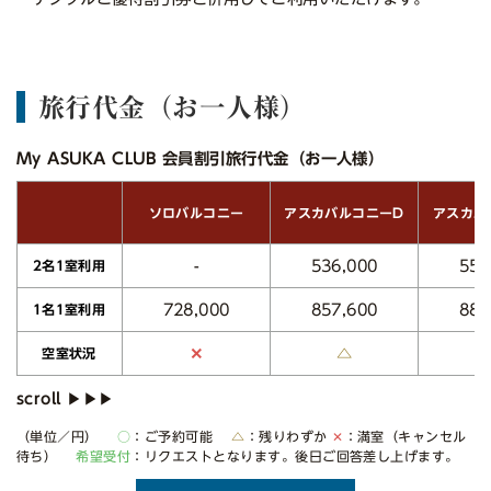
旅行代金（お一人様）
My ASUKA CLUB 会員割引旅行代金（お一人様）
アスカバルコニーD
アスカバ
ソロバルコニー
536,000
552
-
2名1室利用
728,000
857,600
883
1名1室利用
△
✕
空室状況
（単位／円）
○
：ご予約可能
△
：残りわずか
✕
：満室（キャンセル
待ち）
希望受付
：リクエストとなります。後日ご回答差し上げます。