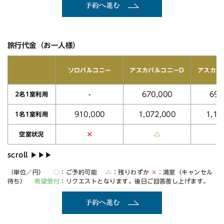
予約へ進む
旅行代金（お一人様）
アスカバルコニーD
アスカバ
ソロバルコニー
670,000
690
-
2名1室利用
1,072,000
1,10
910,000
1名1室利用
△
✕
空室状況
（単位／円）
○
：ご予約可能
△
：残りわずか
✕
：満室（キャンセル
待ち）
希望受付
：リクエストとなります。後日ご回答差し上げます。
予約へ進む