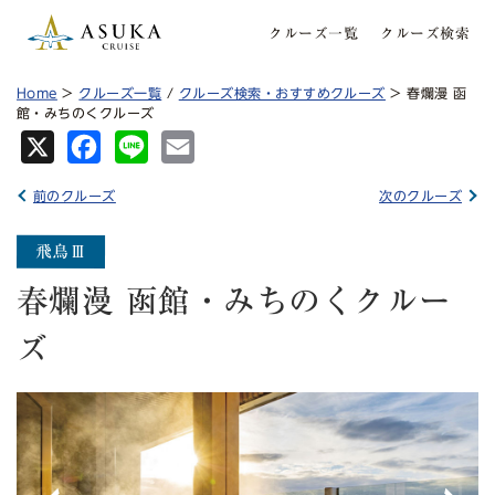
クルーズ一覧
クルーズ検索
Home
>
クルーズ一覧
/
クルーズ検索・おすすめクルーズ
> 春爛漫 函
館・みちのくクルーズ
X
Fa
Lin
Em
ce
e
ail
前のクルーズ
次のクルーズ
bo
ok
春爛漫 函館・みちのくクルー
ズ