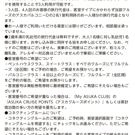
ドを使用することで3人利用が可能です。
・3人目、4人目のお客様の旅行代金は、客室タイプにかかわらず当該クル
ーズのアスカバルコニーDの2名1室利用時のお一人様分の旅行代金となり
ます。
●お一人様でご利用いただける客室には限りがございます。相部屋は承っ
ていません。
●2歳未満の乳幼児の旅行代金は無料ですが、大人1名様に対し乳幼児1名
様に限ります。お申し込み時に同伴する旨をお申し出ください。なお、ベ
ッドのご用意はございません。食事のご用意はございますが、粉ミルク、
離乳食、アレルギー対応食はございませんので事前にご準備ください。
●客室番号のご希望について
・ペントハウスクラス、スイートクラス：すべてのクルーズにてフルクル
ーズ（全区間）をご予約の場合、ご希望をお預かりします。
・バルコニークラス：４泊以上のクルーズにて、フルクルーズ（全区間）
をご予約の場合、ご希望をお預かりします。
・客室番号は乗船券発券時に最終確定します。ご希望にそえない場合もご
ざいます。
・客室番号のご希望が重なった場合は、「My ASUKA CLUB」の
『ASUKA CRUISE POINTS（アスカクルーズポイント）』もしくは累計
宿泊数の多い方の希望を優先します。
●コネクティングルームについて
・コネクティングルームのご希望は、ご予約時、客室選択画面で「コネク
ティングルームを希望する」にチェックをしお進みください。ただしご希
望にそえない場合もございます。
・コネクティングルームをご利用の場合、異なる客室タイプの組み合わせ