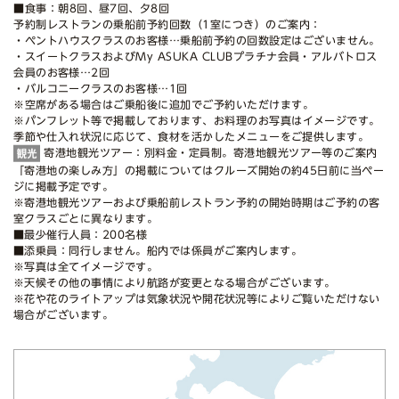
■食事：朝8回、昼7回、夕8回
予約制レストランの乗船前予約回数（1室につき）のご案内：
・ペントハウスクラスのお客様…乗船前予約の回数設定はございません。
・スイートクラスおよびMy ASUKA CLUBプラチナ会員・アルバトロス
会員のお客様…2回
・バルコニークラスのお客様…1回
※空席がある場合はご乗船後に追加でご予約いただけます。
※パンフレット等で掲載しております、お料理のお写真はイメージです。
季節や仕入れ状況に応じて、食材を活かしたメニューをご提供します。
寄港地観光ツアー：別料金・定員制。寄港地観光ツアー等のご案内
「寄港地の楽しみ方」の掲載についてはクルーズ開始の約45日前に当ペー
ジに掲載予定です。
※寄港地観光ツアーおよび乗船前レストラン予約の開始時期はご予約の客
室クラスごとに異なります。
■最少催行人員：200名様
■添乗員：同行しません。船内では係員がご案内します。
※写真は全てイメージです。
※天候その他の事情により航路が変更となる場合がございます。
※花や花のライトアップは気象状況や開花状況等によりご覧いただけない
場合がございます。