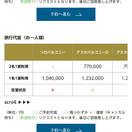
待ち）
希望受付
：リクエストとなります。後日ご回答差し上げます。
予約へ進む
旅行代金（お一人様）
アスカバルコニーD
アスカバ
ソロバルコニー
770,000
790
-
2名1室利用
1,040,000
1,232,000
1,26
1名1室利用
△
✕
空室状況
（単位／円）
○
：ご予約可能
△
：残りわずか
✕
：満室（キャンセル
待ち）
希望受付
：リクエストとなります。後日ご回答差し上げます。
予約へ進む