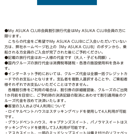
●My ASUKA CLUB会員割引旅行代金はMy ASUKA CLUB会員の方に
限ります。
こちらの代金をご希望でMy ASUKA CLUBにご入会いただいていない
方は、弊社ホームページ右上の「My ASUKA CLUB」のボタンから、乗
船される方全員のご入会が完了された後にご予約ください。
●記載の旅行代金はお一人様の代金です（大人・子ども同額）。
●国内クルーズの旅行代金は消費税等諸税・各港の施設使用料を含みま
す。
●インターネット予約においては、クルーズ代金は全額一括クレジットカ
ードでのお支払いとなります。支払者を複数人選択することや、ご乗船者
様それぞれでお支払いいただくことはできません。
各種割引券をご利用の場合は、割引券の詳細確認後、クルーズのご出発
1か月前を目安に、ご予約時の決済記録の取消とあわせて割引適用後のク
ルーズ代金を改めて決済いたします。
●客室の3人および4人利用について
・ロイヤルペントハウスはスタッキングベッドを使用して4人利用が可能
です。
・グランドペントハウス、キャプテンズスイート、パノラマスイートはス
タッキングベッドを使用して3人利用が可能です。
・アスカスイート、一部のミッドシップスイートは備え付けのソファベッ