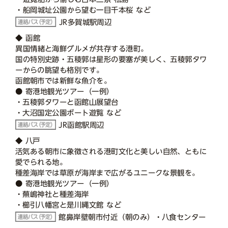
・船岡城址公園から望む一目千本桜 など
JR多賀城駅周辺
◆ 函館
異国情緒と海鮮グルメが共存する港町。
国の特別史跡・五稜郭は星形の要塞が美しく、五稜郭タワ
ーからの眺望も格別です。
函館朝市では新鮮な魚介を。
● 寄港地観光ツアー（一例）
・五稜郭タワーと函館山展望台
・大沼国定公園ボート遊覧 など
JR函館駅周辺
◆ 八戸
活気ある朝市に象徴される港町文化と美しい自然、ともに
愛でられる地。
種差海岸では草原が海岸まで広がるユニークな景観を。
● 寄港地観光ツアー（一例）
・蕪嶋神社と種差海岸
・櫛引八幡宮と是川縄文館 など
館鼻岸壁朝市付近（朝のみ）・八食センター