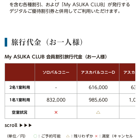
を含む各種割引、および「My ASUKA CLUB」が発行する
デジタルご優待割引券と併用してご利用いただけます。
旅行代金（お一人様）
My ASUKA CLUB 会員割引旅行代金（お一人様）
アスカバルコニーD
アスカバ
ソロバルコニー
616,000
632
-
2名1室利用
1,01
832,000
985,600
1名1室利用
△
✕
空室状況
（単位／円）
○
：ご予約可能
△
：残りわずか
✕
：満室（キャンセル