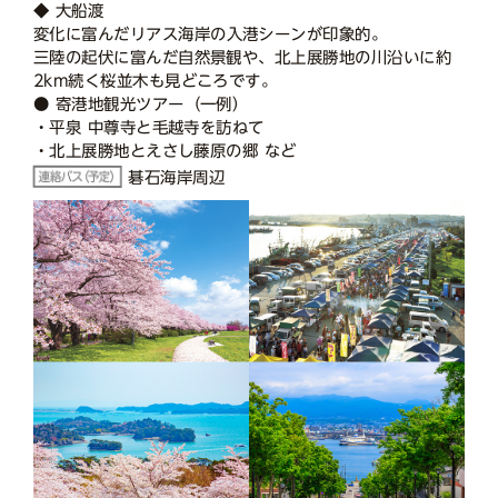
◆ 大船渡
変化に富んだリアス海岸の入港シーンが印象的。
三陸の起伏に富んだ自然景観や、北上展勝地の川沿いに約
2km続く桜並木も見どころです。
● 寄港地観光ツアー（一例）
・平泉 中尊寺と毛越寺を訪ねて
・北上展勝地とえさし藤原の郷 など
碁石海岸周辺