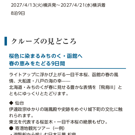
2027/4/13(火)横浜発〜2027/4/21(水)横浜着
8泊9日
クルーズの見どころ
桜色に染まるみちのく・函館へ
春の恵みをたどる9日間
ライトアップに浮かび上がる一目千本桜、函館の春の風
情、大船渡・八戸の海の幸——
北海道・みちのくが春に見せる豊かな表情を「飛鳥III」と
ともにゆっくりとたどります。
◆ 仙台
伊達政宗ゆかりの瑞鳳殿や史跡をめぐり城下町の文化に触
れられます。
東北を代表する桜並木・一目千本桜の絶景もぜひ。
● 寄港地観光ツアー（一例）
・遊覧船から愉しむ日本三景 松島