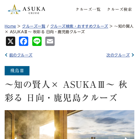
クルーズ一覧
クルーズ検索
Home
>
クルーズ一覧
/
クルーズ検索・おすすめクルーズ
> 〜知の賢人
× ASUKAⅢ〜 秋彩る 日向・鹿児島クルーズ
X
Fa
Lin
Em
ce
e
ail
前のクルーズ
次のクルーズ
bo
ok
〜知の賢人× ASUKAⅢ〜 秋
彩る 日向・鹿児島クルーズ