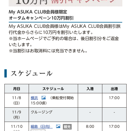
My ASUKA CLUB会員様限定
オータムキャンペーン10万円割引
My ASUKA CLUB会員様はMy ASUKA CLUB会員割引旅
行代金からさらに10万円を割引いたします。
※当ホームページでご予約の場合は、後日割引分をご返金
いたします。
※当割引はお取消料には充当できません。
スケジュール
スケジュール
月日
入港
出港
横浜
17:00
（乗船受付開始
11/8
15:00頃）
（日）
クルージング
11/9
-
-
（月）
細島（日向）
11/10
17:00
8:00