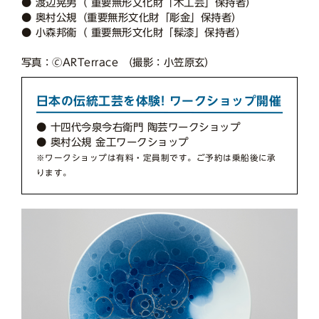
● 渡辺晃男（ 重要無形文化財「木工芸」保持者）
● 奥村公規（重要無形文化財「彫金」保持者）
● 小森邦衞（ 重要無形文化財「髹漆」保持者）
写真：🄫ARTerrace （撮影：小笠原玄）
日本の伝統工芸を体験! ワークショップ開催
● 十四代今泉今右衛門 陶芸ワークショップ
● 奥村公規 金工ワークショップ
※ワークショップは有料・定員制です。ご予約は乗船後に承
ります。