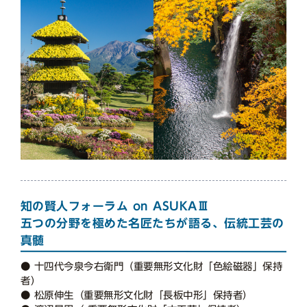
知の賢人フォーラム on ASUKAⅢ
五つの分野を極めた名匠たちが語る、伝統工芸の
真髄
● 十四代今泉今右衛門（重要無形文化財「色絵磁器」保持
者）
● 松原伸生（重要無形文化財「長板中形」保持者）