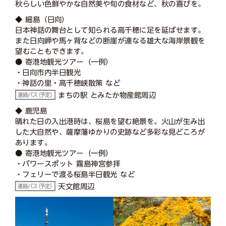
秋らしい色鮮やかな自然美や旬の食材など、秋の喜びを。
◆ 細島（日向）
日本神話の舞台として知られる高千穂に足を延ばせます。
また日向岬や馬ヶ背などの断崖が連なる雄大な海岸景観を
望むこともできます。
● 寄港地観光ツアー（一例）
・日向市内半日観光
・神話の里・高千穂峡散策 など
まちの駅 とみたか物産館周辺
◆ 鹿児島
晴れた日の入出港時は、桜島を望む絶景を。火山が生み出
した大自然や、薩摩藩ゆかりの史跡など多彩な見どころが
あります。
● 寄港地観光ツアー（一例）
・パワースポット 霧島神宮参拝
・フェリーで渡る桜島半日観光 など
天文館周辺