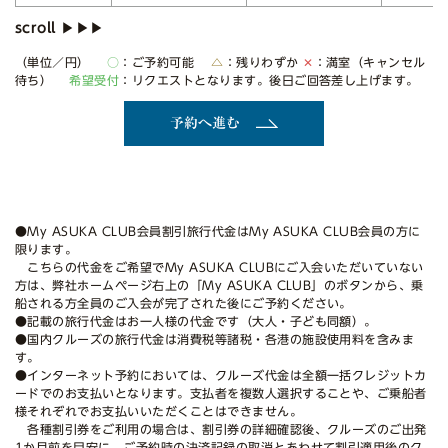
（単位／円）
○
：ご予約可能
△
：残りわずか
✕
：満室（キャンセル
待ち）
希望受付
：リクエストとなります。後日ご回答差し上げます。
予約へ進む
●My ASUKA CLUB会員割引旅行代金はMy ASUKA CLUB会員の方に
限ります。
こちらの代金をご希望でMy ASUKA CLUBにご入会いただいていない
方は、弊社ホームページ右上の「My ASUKA CLUB」のボタンから、乗
船される方全員のご入会が完了された後にご予約ください。
●記載の旅行代金はお一人様の代金です（大人・子ども同額）。
●国内クルーズの旅行代金は消費税等諸税・各港の施設使用料を含みま
す。
●インターネット予約においては、クルーズ代金は全額一括クレジットカ
ードでのお支払いとなります。支払者を複数人選択することや、ご乗船者
様それぞれでお支払いいただくことはできません。
各種割引券をご利用の場合は、割引券の詳細確認後、クルーズのご出発
1か月前を目安に、ご予約時の決済記録の取消とあわせて割引適用後のク