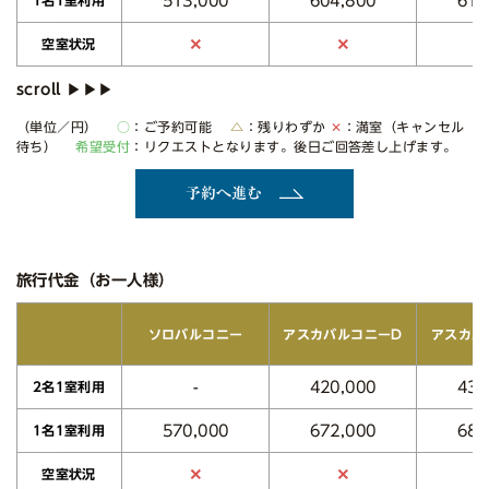
513,000
604,800
619
1名1室利用
✕
✕
空室状況
（単位／円）
○
：ご予約可能
△
：残りわずか
✕
：満室（キャンセル
待ち）
希望受付
：リクエストとなります。後日ご回答差し上げます。
予約へ進む
旅行代金（お一人様）
アスカバルコニーD
アスカバ
ソロバルコニー
420,000
430
-
2名1室利用
570,000
672,000
688
1名1室利用
✕
✕
空室状況