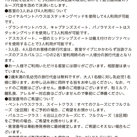
ルーズ代金を改めて決済いたします。
●客室の3人および4人利用について
・ロイヤルペントハウスはスタッキングベッドを使用して4人利用が可能
です。
・グランドペントハウス、キャプテンズスイート、パノラマスイートはス
タッキングベッドを使用して3人利用が可能です。
・アスカスイート、一部のミッドシップスイートは備え付けのソファベッ
ドを使用することで3人利用が可能です。
・3人目、4人目のお客様の旅行代金は、客室タイプにかかわらず当該クル
ーズのアスカバルコニーDの2名1室利用時のお一人様分の旅行代金となり
ます。
●お一人様でご利用いただける客室には限りがございます。相部屋は承っ
ていません。
●2歳未満の乳幼児の旅行代金は無料ですが、大人1名様に対し乳幼児1名
様に限ります。お申し込み時に同伴する旨をお申し出ください。なお、ベ
ッドのご用意はございません。食事のご用意はございますが、粉ミルク、
離乳食、アレルギー対応食はございませんので事前にご準備ください。
●客室番号のご希望について
・ペントハウスクラス、スイートクラス：すべてのクルーズにてフルクル
ーズ（全区間）をご予約の場合、ご希望をお預かりします。
・バルコニークラス：４泊以上のクルーズにて、フルクルーズ（全区間）
をご予約の場合、ご希望をお預かりします。
・客室番号は乗船券発券時に最終確定します。ご希望にそえない場合もご
ざいます。