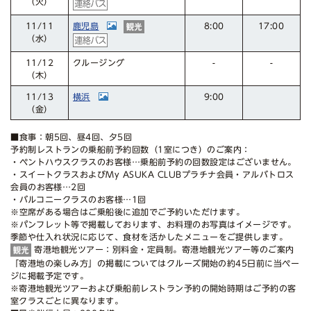
（火）
鹿児島
11/11
17:00
8:00
（水）
クルージング
11/12
-
-
（木）
横浜
11/13
9:00
（金）
■食事：朝5回、昼4回、夕5回
予約制レストランの乗船前予約回数（1室につき）のご案内：
・ペントハウスクラスのお客様…乗船前予約の回数設定はございません。
・スイートクラスおよびMy ASUKA CLUBプラチナ会員・アルバトロス
会員のお客様…2回
・バルコニークラスのお客様…1回
※空席がある場合はご乗船後に追加でご予約いただけます。
※パンフレット等で掲載しております、お料理のお写真はイメージです。
季節や仕入れ状況に応じて、食材を活かしたメニューをご提供します。
寄港地観光ツアー：別料金・定員制。寄港地観光ツアー等のご案内
「寄港地の楽しみ方」の掲載についてはクルーズ開始の約45日前に当ペー
ジに掲載予定です。
※寄港地観光ツアーおよび乗船前レストラン予約の開始時期はご予約の客
室クラスごとに異なります。