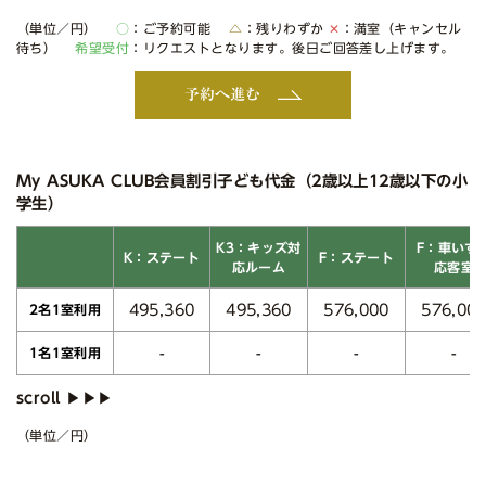
（単位／円）
○
：ご予約可能
△
：残りわずか
✕
：満室（キャンセル
待ち）
希望受付
：リクエストとなります。後日ご回答差し上げます。
予約へ進む
My ASUKA CLUB会員割引子ども代金（2歳以上12歳以下の小
学生）
K3：キッズ対
F：車いす
K：ステート
F：ステート
応ルーム
応客室
495,360
495,360
576,000
576,00
2名1室利用
-
-
-
-
1名1室利用
（単位／円）