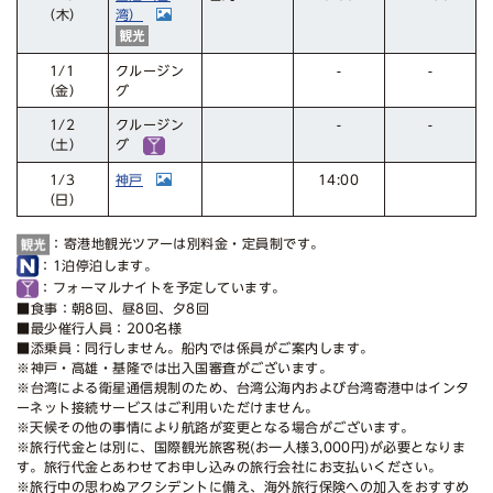
湾）
（木）
クルージン
1/1
-
-
グ
（金）
クルージン
1/2
-
-
グ
（土）
神戸
14:00
1/3
（日）
：寄港地観光ツアーは別料金・定員制です。
：1泊停泊します。
：フォーマルナイトを予定しています。
■食事：朝8回、昼8回、夕8回
■最少催行人員：200名様
■添乗員：同行しません。船内では係員がご案内します。
※神戸・高雄・基隆では出入国審査がございます。
※台湾による衛星通信規制のため、台湾公海内および台湾寄港中はインタ
ーネット接続サービスはご利用いただけません。
※天候その他の事情により航路が変更となる場合がございます。
※旅行代金とは別に、国際観光旅客税(お一人様3,000円)が必要となりま
す。旅行代金とあわせてお申し込みの旅行会社にお支払いください。
※旅行中の思わぬアクシデントに備え、海外旅行保険への加入をおすすめ