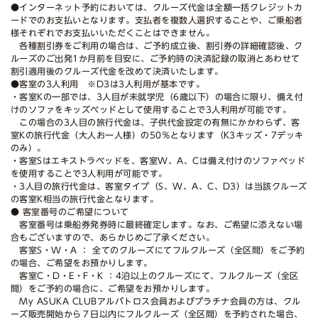
●インターネット予約においては、クルーズ代金は全額一括クレジットカ
ードでのお支払いとなります。支払者を複数人選択することや、ご乗船者
様それぞれでお支払いいただくことはできません。
各種割引券をご利用の場合は、ご予約成立後、割引券の詳細確認後、ク
ルーズのご出発1か月前を目安に、ご予約時の決済記録の取消とあわせて
割引適用後のクルーズ代金を改めて決済いたします。
●客室の3人利用 ※D3は3人利用が基本です。
・客室Kの一部では、3人目が未就学児（6歳以下）の場合に限り、備え付
けのソファをキッズベッドとして使用することで3人利用が可能です。
この場合の3人目の旅行代金は、子供代金設定の有無にかかわらず、客
室Kの旅行代金（大人お一人様）の50％となります（K3キッズ・7デッキ
のみ）。
・客室Sはエキストラベッドを、客室W、A、Cは備え付けのソファベッド
を使用することで3人利用が可能です。
・3人目の旅行代金は、客室タイプ（S、W、A、C、D3）は当該クルーズ
の客室K相当の旅行代金となります。
● 客室番号のご希望について
客室番号は乗船券発券時に最終確定します。なお、ご希望に添えない場
合もございますので、あらかじめご了承ください。
客室S・W・A ： 全てのクルーズにてフルクルーズ（全区間）をご予約
の場合、ご希望をお預かりします。
客室C・D・E・F・K ：4泊以上のクルーズにて、フルクルーズ（全区
間）をご予約の場合に、ご希望をお預かりします。
My ASUKA CLUBアルバトロス会員およびプラチナ会員の方は、クル
ーズ販売開始から７日以内にフルクルーズ（全区間）を予約された場合、