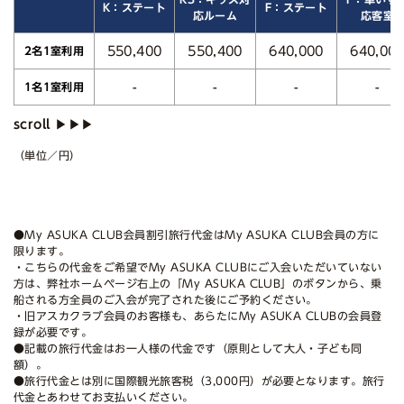
K：ステート
F：ステート
応ルーム
応客室
550,400
550,400
640,000
640,00
2名1室利用
-
-
-
-
1名1室利用
（単位／円）
●My ASUKA CLUB会員割引旅行代金はMy ASUKA CLUB会員の方に
限ります。
・こちらの代金をご希望でMy ASUKA CLUBにご入会いただいていない
方は、弊社ホームページ右上の「My ASUKA CLUB」のボタンから、乗
船される方全員のご入会が完了された後にご予約ください。
・旧アスカクラブ会員のお客様も、あらたにMy ASUKA CLUBの会員登
録が必要です。
●記載の旅行代金はお一人様の代金です（原則として大人・子ども同
額）。
●旅行代金とは別に国際観光旅客税（3,000円）が必要となります。旅行
代金とあわせてお支払いください。