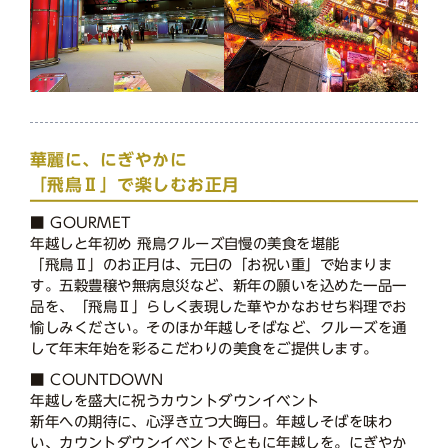
華麗に、にぎやかに
「飛鳥Ⅱ」で楽しむお正月
■ GOURMET
年越しと年初め 飛鳥クルーズ自慢の美食を堪能
「飛鳥Ⅱ」のお正月は、元日の「お祝い重」で始まりま
す。五穀豊穣や無病息災など、新年の願いを込めた一品一
品を、「飛鳥Ⅱ」らしく表現した華やかなおせち料理でお
愉しみください。そのほか年越しそばなど、クルーズを通
して年末年始を彩るこだわりの美食をご提供します。
■ COUNTDOWN
年越しを盛大に祝うカウントダウンイベント
新年への期待に、心浮き立つ大晦日。年越しそばを味わ
い、カウントダウンイベントでともに年越しを。にぎやか