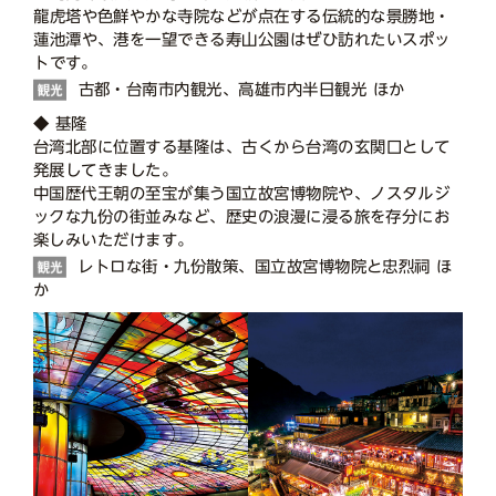
龍虎塔や色鮮やかな寺院などが点在する伝統的な景勝地・
蓮池潭や、港を一望できる寿山公園はぜひ訪れたいスポッ
トです。
古都・台南市内観光、高雄市内半日観光 ほか
◆ 基隆
台湾北部に位置する基隆は、古くから台湾の玄関口として
発展してきました。
中国歴代王朝の至宝が集う国立故宮博物院や、ノスタルジ
ックな九份の街並みなど、歴史の浪漫に浸る旅を存分にお
楽しみいただけます。
レトロな街・九份散策、国立故宮博物院と忠烈祠 ほ
か