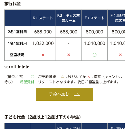
旅行代金
K3：キッズ対
F：車いす
K：ステート
F：ステート
応ルーム
応客室
688,000
688,000
800,000
800,00
2名1室利用
1,032,000
1,040,000
1,040,00
-
1名1室利用
○
✕
✕
✕
空室状況
（単位／円）
○
：ご予約可能
△
：残りわずか
✕
：満室（キャンセル
待ち）
希望受付
：リクエストとなります。後日ご回答差し上げます。
予約へ進む
子ども代金（2歳以上12歳以下の小学生）
K3：キッズ対
F：車いす