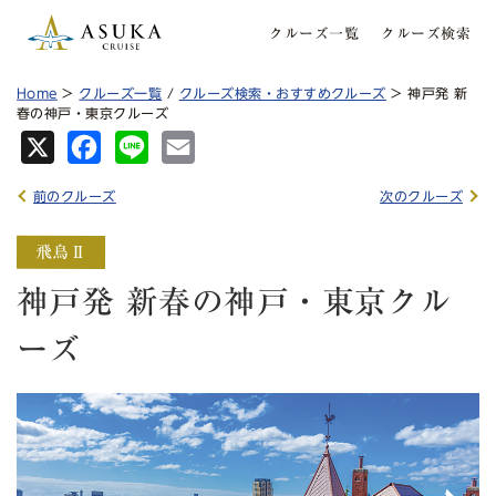
クルーズ一覧
クルーズ検索
Home
>
クルーズ一覧
/
クルーズ検索・おすすめクルーズ
> 神戸発 新
春の神戸・東京クルーズ
X
Fa
Lin
Em
ce
e
ail
前のクルーズ
次のクルーズ
bo
ok
神戸発 新春の神戸・東京クル
ーズ