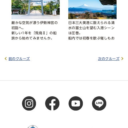
厳かな空気が漂う伊勢神宮の
日本三大美港に数えられる清
初詣へ。
水の富士山を望む入港シーン
新しい1年を「飛鳥Ⅱ」の船
は圧巻。
旅から始めてみませんか。
船内では初春を歓ぶ催しもお
愉しみください。
前のクルーズ
次のクルーズ