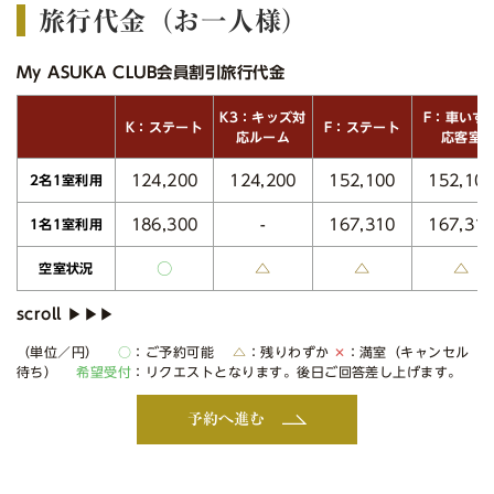
旅行代金（お一人様）
My ASUKA CLUB会員割引旅行代金
K3：キッズ対
F：車いす
K：ステート
F：ステート
応ルーム
応客室
124,200
124,200
152,100
152,10
2名1室利用
186,300
167,310
167,31
-
1名1室利用
○
△
△
△
空室状況
（単位／円）
○
：ご予約可能
△
：残りわずか
✕
：満室（キャンセル
待ち）
希望受付
：リクエストとなります。後日ご回答差し上げます。
予約へ進む