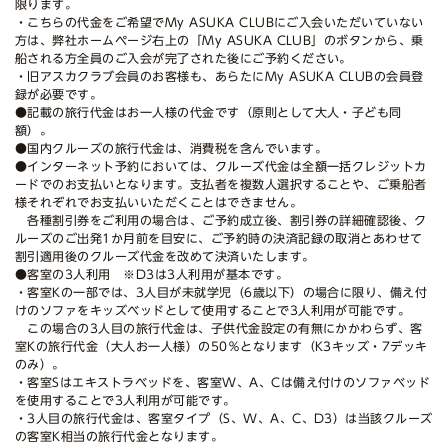
限ります。
・こちらの代金をご希望でMy ASUKA CLUBにご入会いただいていない
方は、弊社ホームページ右上の「My ASUKA CLUB」のボタンから、乗
船される方全員のご入会が完了された後にご予約ください。
・旧アスカクラブ会員のお客様も、あらたにMy ASUKA CLUBの会員登
録が必要です。
●記載の旅行代金はお一人様の代金です（原則として大人・子ども同
額）。
●国内クルーズの旅行代金は、消費税を含んでいます。
●インターネット予約においては、クルーズ代金は全額一括クレジットカ
ードでのお支払いとなります。支払者を複数人選択することや、ご乗船者
様それぞれでお支払いいただくことはできません。
各種割引券をご利用の場合は、ご予約成立後、割引券の詳細確認後、ク
ルーズのご出発1か月前を目安に、ご予約時の決済記録の取消とあわせて
割引適用後のクルーズ代金を改めて決済いたします。
●客室の3人利用 ※D3は3人利用が基本です。
・客室Kの一部では、3人目が未就学児（6歳以下）の場合に限り、備え付
けのソファをキッズベッドとして使用することで3人利用が可能です。
この場合の3人目の旅行代金は、子供代金設定の有無にかかわらず、客
室Kの旅行代金（大人お一人様）の50％となります（K3キッズ・7デッキ
のみ）。
・客室Sはエキストラベッドを、客室W、A、Cは備え付けのソファベッド
を使用することで3人利用が可能です。
・3人目の旅行代金は、客室タイプ（S、W、A、C、D3）は当該クルーズ
の客室K相当の旅行代金となります。