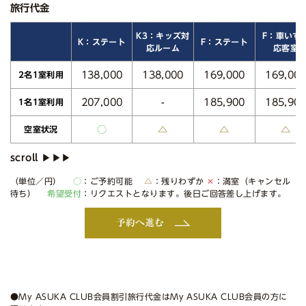
旅行代金
K3：キッズ対
F：車いす
K：ステート
F：ステート
応ルーム
応客室
138,000
138,000
169,000
169,00
2名1室利用
207,000
185,900
185,90
-
1名1室利用
○
△
△
△
空室状況
（単位／円）
○
：ご予約可能
△
：残りわずか
✕
：満室（キャンセル
待ち）
希望受付
：リクエストとなります。後日ご回答差し上げます。
予約へ進む
●My ASUKA CLUB会員割引旅行代金はMy ASUKA CLUB会員の方に