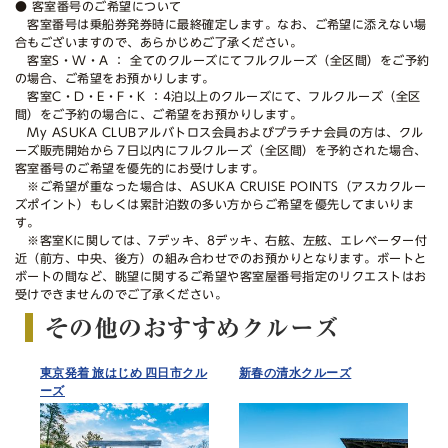
● 客室番号のご希望について
客室番号は乗船券発券時に最終確定します。なお、ご希望に添えない場
合もございますので、あらかじめご了承ください。
客室S・W・A ： 全てのクルーズにてフルクルーズ（全区間）をご予約
の場合、ご希望をお預かりします。
客室C・D・E・F・K ：4泊以上のクルーズにて、フルクルーズ（全区
間）をご予約の場合に、ご希望をお預かりします。
My ASUKA CLUBアルバトロス会員およびプラチナ会員の方は、クル
ーズ販売開始から７日以内にフルクルーズ（全区間）を予約された場合、
客室番号のご希望を優先的にお受けします。
※ご希望が重なった場合は、ASUKA CRUISE POINTS（アスカクルー
ズポイント）もしくは累計泊数の多い方からご希望を優先してまいりま
す。
※客室Kに関しては、7デッキ、8デッキ、右舷、左舷、エレベーター付
近（前方、中央、後方）の組み合わせでのお預かりとなります。ボートと
ボートの間など、眺望に関するご希望や客室屋番号指定のリクエストはお
受けできませんのでご了承ください。
その他のおすすめクルーズ
東京発着 旅はじめ 四日市クル
新春の清水クルーズ
ーズ