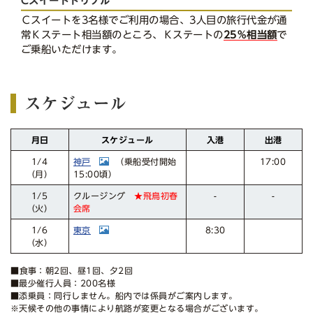
Ｃスイートを3名様でご利用の場合、3人目の旅行代金が通
常Ｋステート相当額のところ、Ｋステートの
25％相当額
で
ご乗船いただけます。
スケジュール
スケジュール
月日
入港
出港
神戸
17:00
（乗船受付開始
1/4
15:00頃）
（月）
クルージング
1/5
-
-
★飛鳥初春
会席
（火）
東京
8:30
1/6
（水）
■食事：朝2回、昼1回、夕2回
■最少催行人員：200名様
■添乗員：同行しません。船内では係員がご案内します。
※天候その他の事情により航路が変更となる場合がございます。