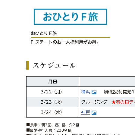
おひとりＦ旅
F ステートのお一人様利用がお得。
スケジュール
月日
横浜
（乗船受付開始15
3/22
（月）
クルージング
3/23
★春の日デ
（火）
3/24
神戸
（水）
■食事：朝2回、昼1回、夕2回
■最少催行人員：200名様