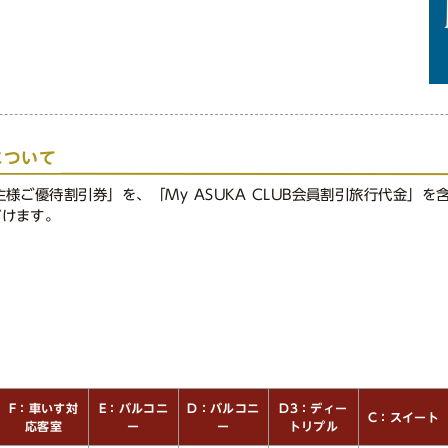
について
ご優待割引券」を、「My ASUKA CLUB会員割引旅行代金」を含む
だけます。
D：バルコニ
F：車いす対
E：バルコニ
D3：ディー
C：スイート
トリプル
応客室
ー
ー