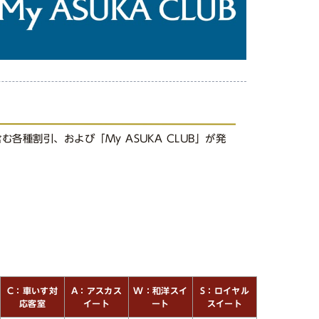
各種割引、および「My ASUKA CLUB」が発
W：和洋スイ
C：車いす対
A：アスカス
S：ロイヤル
スイート
応客室
イート
ート