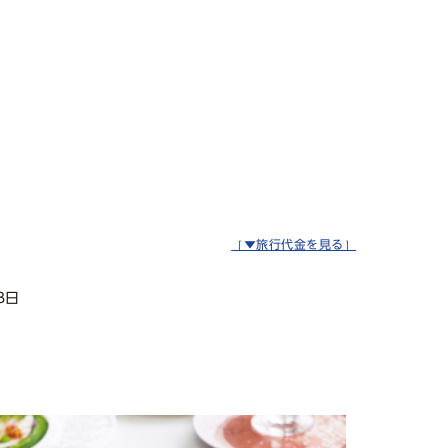
［▼旅行代金を見る］
3日