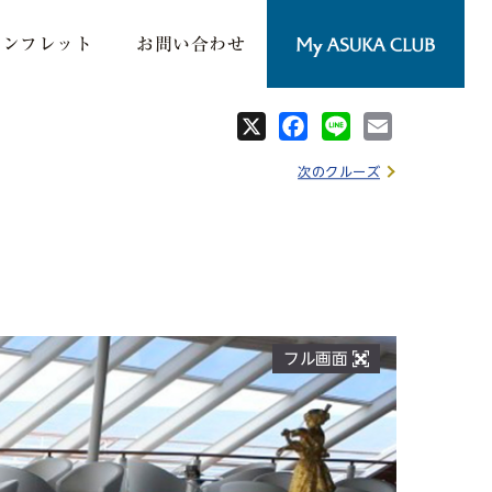
パンフレット
お問い合わせ
X
Fa
Lin
Em
ce
e
ail
次のクルーズ
bo
ok
フル画面