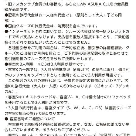
・旧アスカクラブ会員のお客様も、あらたにMy ASUKA CLUBの会員登
録が必要です。
●記載の旅行代金はお一人様の代金です（原則として大人・子ども同
額）。
●国内クルーズの旅行代金は、消費税を含んでいます。
●インターネット予約においては、クルーズ代金は全額一括クレジットカ
ードでのお支払いとなります。支払者を複数人選択することや、ご乗船者
様それぞれでお支払いいただくことはできません。
各種割引券をご利用の場合は、ご予約成立後、割引券の詳細確認後、ク
ルーズのご出発1か月前を目安に、ご予約時の決済記録の取消とあわせて
割引適用後のクルーズ代金を改めて決済いたします。
●客室の3人利用 ※D3は3人利用が基本です。
・客室Kの一部では、3人目が未就学児（6歳以下）の場合に限り、備え付
けのソファをキッズベッドとして使用することで3人利用が可能です。
この場合の3人目の旅行代金は、子供代金設定の有無にかかわらず、客
室Kの旅行代金（大人お一人様）の50％となります（K3キッズ・7デッキ
のみ）。
・客室Sはエキストラベッドを、客室W、A、Cは備え付けのソファベッド
を使用することで3人利用が可能です。
・3人目の旅行代金は、客室タイプ（S、W、A、C、D3）は当該クルーズ
の客室K相当の旅行代金となります。
● 客室番号のご希望について
客室番号は乗船券発券時に最終確定します。なお、ご希望に添えない場
合もございますので、あらかじめご了承ください。
客室S・W・A ： 全てのクルーズにてフルクルーズ（全区間）をご予約