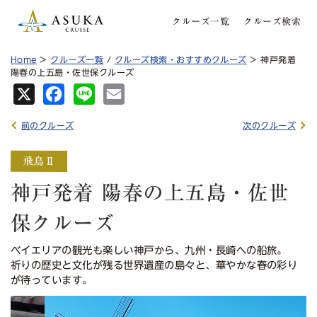
クルーズ一覧
クルーズ検索
Home
>
クルーズ一覧
/
クルーズ検索・おすすめクルーズ
> 神戸発着
陽春の上五島・佐世保クルーズ
X
Fa
Lin
Em
ce
e
ail
前のクルーズ
次のクルーズ
bo
ok
神戸発着 陽春の上五島・佐世
保クルーズ
ベイエリアの観光も楽しい神戸から、九州・長崎への船旅。
祈りの歴史と文化が残る世界遺産の島々と、華やかな春の彩り
が待っています。