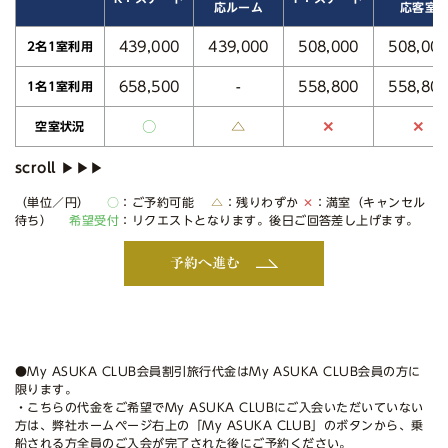
応ルーム
応客室
439,000
439,000
508,000
508,00
2名1室利用
658,500
558,800
558,80
-
1名1室利用
○
△
✕
✕
空室状況
（単位／円）
○
：ご予約可能
△
：残りわずか
✕
：満室（キャンセル
待ち）
希望受付
：リクエストとなります。後日ご回答差し上げます。
予約へ進む
●My ASUKA CLUB会員割引旅行代金はMy ASUKA CLUB会員の方に
限ります。
・こちらの代金をご希望でMy ASUKA CLUBにご入会いただいていない
方は、弊社ホームページ右上の「My ASUKA CLUB」のボタンから、乗
船される方全員のご入会が完了された後にご予約ください。