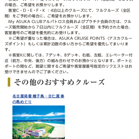
の場合、ご希望をお預かりします。
客室C・D・E・F・K ：4泊以上のクルーズにて、フルクルーズ（全区
間）をご予約の場合に、ご希望をお預かりします。
My ASUKA CLUBアルバトロス会員およびプラチナ会員の方は、クル
ーズ販売開始から７日以内にフルクルーズ（全区間）を予約された場合、
客室番号のご希望を優先的にお受けします。
※ご希望が重なった場合は、ASUKA CRUISE POINTS（アスカクルー
ズポイント）もしくは累計泊数の多い方からご希望を優先してまいりま
す。
※客室Kに関しては、7デッキ、8デッキ、右舷、左舷、エレベーター付
近（前方、中央、後方）の組み合わせでのお預かりとなります。ボートと
ボートの間など、眺望に関するご希望や客室屋番号指定のリクエストはお
受けできませんのでご了承ください。
その他のおすすめクルーズ
名古屋発着 種子島・古仁屋 春
の島めぐり