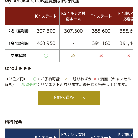
My ASUKA CLUB会員割引旅行代金
K3：キッズ対
F：車いす
K：ステート
F：ステート
応ルーム
応客室
307,300
307,300
355,600
355,60
2名1室利用
460,950
391,160
391,16
-
1名1室利用
○
△
✕
✕
空室状況
（単位／円）
○
：ご予約可能
△
：残りわずか
✕
：満室（キャンセル
待ち）
希望受付
：リクエストとなります。後日ご回答差し上げます。
予約へ進む
旅行代金
K3：キッズ対
F：車いす
K：ステート
F：ステート