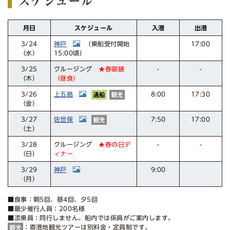
スケジュール
スケジュール
月日
入港
出港
神戸
17:00
（乗船受付開始
3/24
15:00頃）
（水）
クルージング
3/25
-
-
★春御膳
（昼食）
（木）
上五島
17:30
3/26
8:00
（金）
佐世保
17:00
3/27
7:50
（土）
クルージング
3/28
-
-
★春の日デ
ィナー
（日）
神戸
3/29
9:00
（月）
■食事：朝5回、昼4回、夕5回
■最少催行人員：200名様
■添乗員：同行しません。船内では係員がご案内します。
：寄港地観光ツアーは別料金・定員制です。