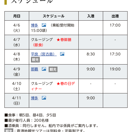
スケジュール
スケジュール
月日
入港
出港
博多
17:00
（乗船受付開始
4/6
15:00頃）
（火）
クルージング
4/7
-
-
★春御膳
（昼食）
（水）
平良（宮古島）
17:30
8:30
4/8
（木）
那覇
19:00
9:00
4/9
（金）
クルージング
4/10
-
-
★春の日デ
ィナー
（土）
博多
4/11
9:00
（日）
■食事：朝5回、昼4回、夕5回
■最少催行人員：200名様
■添乗員：同行しません。船内では係員がご案内します。
：寄港地観光ツアーは別料金・定員制です。