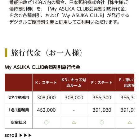
乗船泊数が14泊以内の場合、日本郵船株式会社「株主様ご
優待割引券」を、「My ASUKA CLUB会員割引旅行代金」
を含む各種割引、および「My ASUKA CLUB」が発行する
デジタルご優待割引券と併用してご利用いただけます。
旅行代金（お一人様）
My ASUKA CLUB会員割引旅行代金
K3：キッズ対
F：車いす
K：ステート
F：ステート
応ルーム
応客室
308,000
308,000
356,300
356,30
2名1室利用
462,000
391,930
391,93
-
1名1室利用
○
△
○
△
空室状況