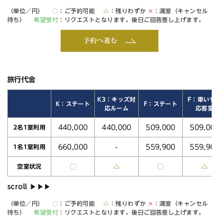
（単位／円）
○
：ご予約可能
△
：残りわずか
✕
：満室（キャンセル
待ち）
希望受付
：リクエストとなります。後日ご回答差し上げます。
予約へ進む
旅行代金
K3：キッズ対
F：車いす
K：ステート
F：ステート
応ルーム
応客室
440,000
440,000
509,000
509,00
2名1室利用
660,000
559,900
559,90
-
1名1室利用
○
△
○
△
空室状況
（単位／円）
○
：ご予約可能
△
：残りわずか
✕
：満室（キャンセル
待ち）
希望受付
：リクエストとなります。後日ご回答差し上げます。