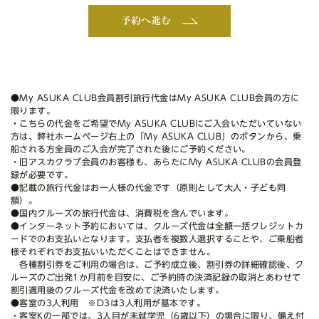
予約へ進む
●My ASUKA CLUB会員割引旅行代金はMy ASUKA CLUB会員の方に
限ります。
・こちらの代金をご希望でMy ASUKA CLUBにご入会いただいていない
方は、弊社ホームページ右上の「My ASUKA CLUB」のボタンから、乗
船される方全員のご入会が完了された後にご予約ください。
・旧アスカクラブ会員のお客様も、あらたにMy ASUKA CLUBの会員登
録が必要です。
●記載の旅行代金はお一人様の代金です（原則として大人・子ども同
額）。
●国内クルーズの旅行代金は、消費税を含んでいます。
●インターネット予約においては、クルーズ代金は全額一括クレジットカ
ードでのお支払いとなります。支払者を複数人選択することや、ご乗船者
様それぞれでお支払いいただくことはできません。
各種割引券をご利用の場合は、ご予約成立後、割引券の詳細確認後、ク
ルーズのご出発1か月前を目安に、ご予約時の決済記録の取消とあわせて
割引適用後のクルーズ代金を改めて決済いたします。
●客室の3人利用 ※D3は3人利用が基本です。
・客室Kの一部では、3人目が未就学児（6歳以下）の場合に限り、備え付