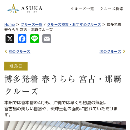
クルーズ一覧
クルーズ検索
Home
>
クルーズ一覧
/
クルーズ検索・おすすめクルーズ
> 博多発着
春うらら 宮古・那覇クルーズ
X
Fa
Lin
Em
ce
e
ail
前のクルーズ
次のクルーズ
bo
ok
博多発着 春うらら 宮古・那覇
クルーズ
本州では春本番の4月も、沖縄では早くも初夏の気配。
宮古島の美しい自然や、琉球王朝の面影に触れていただけま
す。