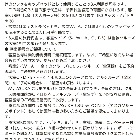
けのソファをキッズベッドとして使用することで3人利用が可能です。
この場合の3人目の旅行代金は、子供代金設定の有無にかかわらず、客
室Kの旅行代金（大人お一人様）の50％となります（K3キッズ・7デッキ
のみ）。
・客室Sはエキストラベッドを、客室W、A、Cは備え付けのソファベッド
を使用することで3人利用が可能です。
・3人目の旅行代金は、客室タイプ（S、W、A、C、D3）は当該クルーズ
の客室K相当の旅行代金となります。
● 客室番号のご希望について
客室番号は乗船券発券時に最終確定します。なお、ご希望に添えない場
合もございますので、あらかじめご了承ください。
客室S・W・A ： 全てのクルーズにてフルクルーズ（全区間）をご予約
の場合、ご希望をお預かりします。
客室C・D・E・F・K ：4泊以上のクルーズにて、フルクルーズ（全区
間）をご予約の場合に、ご希望をお預かりします。
My ASUKA CLUBアルバトロス会員およびプラチナ会員の方は、クル
ーズ販売開始から７日以内にフルクルーズ（全区間）を予約された場合、
客室番号のご希望を優先的にお受けします。
※ご希望が重なった場合は、ASUKA CRUISE POINTS（アスカクルー
ズポイント）もしくは累計泊数の多い方からご希望を優先してまいりま
す。
※客室Kに関しては、7デッキ、8デッキ、右舷、左舷、エレベーター付
近（前方、中央、後方）の組み合わせでのお預かりとなります。ボートと
ボートの間など、眺望に関するご希望や客室屋番号指定のリクエストはお
受けできませんのでご了承ください。