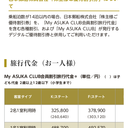
て
乗船泊数が14泊以内の場合、日本郵船株式会社「株主様ご
優待割引券」を、「My ASUKA CLUB会員割引旅行代金」
を含む各種割引、および「My ASUKA CLUB」が発行する
デジタルご優待割引券と併用してご利用いただけます。
旅行代金（お一人様）
My ASUKA CLUB会員割引旅行代金＊（単位／円）
（ ）は子
ども代金 2歳以上12歳以下（小学生まで）
E
客室タイプ
K:ステート
F:ステート
2名1室利用時
325,800
378,900
4
（260,640）
（303,120）
（3
1名1室利用時
488,700
492,570
5