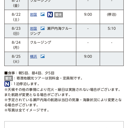
クルージング
8/21
-
-
（金）
岩国
(停泊)
8/22
9:00
（土）
岩国
瀬戸内海クルー
8/23
5:10
-
ジング
（日）
クルージング
8/24
-
-
（月）
横浜
8/25
9:00
（火）
■食事：朝5回、昼4回、夕5回
：寄港地観光ツアーは別料金・定員制です。
：1泊停泊します。
※天候その他の事情により花火・縁日は実施されない場合がございます。
また航路が変更となる場合がございます。
※予定されている瀬戸内海の航路は当日の気象・海象状況により変更とな
る場合がございます。
※写真は全てイメージです。