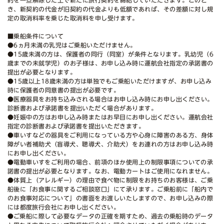
約を一旦解除した上で新たに旅行契約を締結していただきます。このと
き、新契約の代金が旧契約の代金よりも低額であれば、その差額に対し規
定の取消料率を乗じた取消料を申し受けます。
■乗船条件について
●6ヵ月未満の乳児はご乗船いただけません。
●15歳未満の方は、保護者の同行（同室）が条件となります。乳幼児（6
歳までの未就学児）のお子様は、お申し込み時に運航会社指定の承諾書の
提出が必要となります。
●15歳以上18歳未満の方は単独でもご乗船いただけますが、お申し込み
時に保護者の同意書の提出が必要です。
●医療器具をお持ち込みされる場合はお申し込み時にお申し出ください。
診断書および承諾書を提出いただく場合があります。
●妊娠中の方はお申し込み時またはお早目にお申し出ください。運航会社
指定の診断書および承諾書を提出いただきます。
●車いすなどの器具をご利用になっている方や心身に障害のある方、身体
障がい者補助犬（盲導犬、聴導犬、介助犬）をお連れの方はお申し込み時
にお申し出ください。
●電動車いすをご利用の場合、前項のほか使用上の制限事項についての承
諾書の提出が必要となります。なお、電動カートはご使用になれません。
●体質上（アレルギー）の理由で食べ物に制限をお持ちのお客様は、ご乗
船後に「お食事に関するご相談窓口」にて承ります。ご乗船前に「船内で
のお食事対応について」の書面をお渡しいたしますので、お申し込みの際
には都度旅行会社にお申し出ください。
●ご乗船に際して必要なデータの正確を期すため、過去の乗船時のデータ