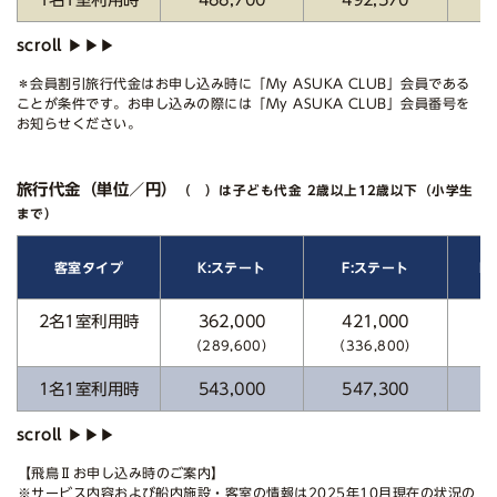
＊会員割引旅行代金はお申し込み時に「My ASUKA CLUB」会員である
ことが条件です。お申し込みの際には「My ASUKA CLUB」会員番号を
お知らせください。
旅行代金（単位／円）
（ ）は子ども代金 2歳以上12歳以下（小学生
まで）
E
客室タイプ
K:ステート
F:ステート
2名1室利用時
362,000
421,000
4
（289,600）
（336,800）
（3
1名1室利用時
543,000
547,300
6
【飛鳥Ⅱお申し込み時のご案内】
※サービス内容および船内施設・客室の情報は2025年10月現在の状況の