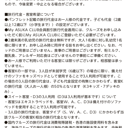
もので、今後変更・中止となる場合がございます。
■旅行代金・客室希望について
●パンフレット記載の旅行代金はお一人様の代金です。子ども代金（2歳
以上12歳以下（小学生まで））の設定がございます。
●My ASUKA CLUB会員割引旅行代金適用には、クルーズをお申し込み
いただく前にMy ASUKA CLUBにご登録いただく必要がございます。
●2歳未満の乳幼児の旅行代金は無料ですが、大人1名様に対し乳幼児1名
様に限ります。お申し込み時に同伴する旨をお申し出ください。なお、ベ
ッドのご用意はございません。食事のご用意はございますが、粉ミルク、
離乳食、アレルギー対応食はございませんので事前にご準備ください。
●お一人様でご利用いただける客室には限りがございます。相部屋は承っ
ていません。
●客室Kの一部では、3人目が未就学児（6歳以下）の場合に限り、備え付
けのソファをキッズベッドとして使用することで3人利用が可能です。こ
の場合の3人目の旅行代金は、子ども代金設定の有無にかかわらず、客室K
の旅行代金（大人お一人様）の50％となります（K3キッズ・7デッキの
み）。
●スイート客室・D3の3人利用（D3は3人利用が基本です）について
・客室Sはエキストラベッドを、客室W、A、C、D3は備え付けのソファ
ベッドを使用することで3人利用が可能です。
・3人目の旅行代金は、客室タイプ（S、W、A、C、D3）にかかわらず当
該クルーズの客室K相当の旅行代金となります。
●国内クルーズの旅行代金は消費税等諸税・各港の施設使用料を含みま
す。海外クルーズの旅行代金は海外の各港の港湾諸税を含みます。今後税