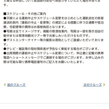
と異なる申告について取扱旅行会社へ照会させていただく場合がありま
す。
■スケジュール・その他ご案内
●天候による運航中止やスケジュール変更をはじめとした運航会社の旅客
運送約款内「運航の中止・変更等」の規定による措置に伴う交通費や宿泊
費、宅配便等の費用はお客様負担となります。
●写真は全てイメージです。掲載の寄港地案内、写真は一部を除き自由行
動中または寄港地観光ツアー等でお楽しみいただけるものです。
●ゲストエンターテイナー等の撮影は原則としてご遠慮いただいておりま
す。
●テレビ・雑誌等の取材関係者が予告なく乗船する場合がございます。
●出発間際の運航中止やスケジュール変更について、申込書に記載の携帯
電話へショートメッセージでご連絡する場合がございます。お申し込みの
際は可能な限り携帯電話番号のご記入をお願いいたします。
前のクルーズ
次のクルーズ