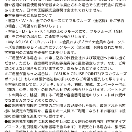
額や各港の施設使用料が増減または廃止された場合でも旅行代金に変更は
ありません。日本の国際観光旅客税は含まれておりません。
●客室番号のご希望について
・客室S・W・A：全てのクルーズにてフルクルーズ（全区間）をご予約
の場合、ご希望をお預かりします。
・客室C・D・E・F・K：4泊以上のクルーズにて、フルクルーズ（全区
間）をご予約の場合に、ご希望をお預かりします。
・My ASUKA CLUBアルバトロス会員およびプラチナ会員の方は、クル
ーズ販売開始から７日以内にフルクルーズ（全区間）予約をされた場合、
客室番号のご希望を優先的にお受けします。
・ご希望がある場合は、お申し込みの旅行会社および販売店へお申し出く
ださい。ただし、客室番号は乗船券発券時に最終確定します。なお、ご希
望にそえない場合もございますので、あらかじめご了承ください。
※ご希望が重なった場合は、『ASUKA CRUISE POINTS(アスカクルーズ
ポイント)』もしくは累計宿泊数の多い方からご希望を優先して承ります。
※客室Kに関しては、7デッキ、8デッキ、右舷、左舷、エレベーター付近
（前方、中央、後方）の組み合わせでのお預かりとなります。ボートとボ
ートの間など、眺望に関するご希望や客室番号指定のリクエストはお受け
できませんのでご了承ください。
●取消料発生期間内に客室のご利用人数が減少した場合、取消されたお客
様には規定の取消料を、客室をお一人様でご利用になられるお客様には規
定の差額代金を追加で申し受けます。
●取消料発生期間内にお客様の申し出により旅行の契約内容（客室タイプ
／コース／割引種別／対象者等を含みます）を変更される場合は、旅行契