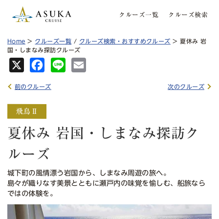
クルーズ一覧
クルーズ検索
Home
>
クルーズ一覧
/
クルーズ検索・おすすめクルーズ
> 夏休み 岩
国・しまなみ探訪クルーズ
X
Fa
Lin
Em
ce
e
ail
前のクルーズ
次のクルーズ
bo
ok
夏休み 岩国・しまなみ探訪ク
ルーズ
城下町の風情漂う岩国から、しまなみ周遊の旅へ。
島々が織りなす美景とともに瀬戸内の味覚を愉しむ、船旅なら
ではの体験を。