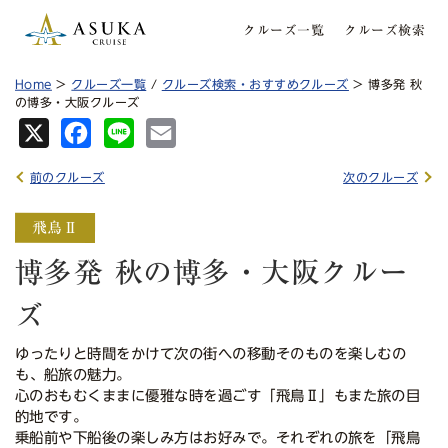
クルーズ一覧
クルーズ検索
Home
>
クルーズ一覧
/
クルーズ検索・おすすめクルーズ
> 博多発 秋
の博多・大阪クルーズ
X
Fa
Lin
Em
ce
e
ail
前のクルーズ
次のクルーズ
bo
ok
博多発 秋の博多・大阪クルー
ズ
ゆったりと時間をかけて次の街への移動そのものを楽しむの
も、船旅の魅力。
心のおもむくままに優雅な時を過ごす「飛鳥Ⅱ」もまた旅の目
的地です。
乗船前や下船後の楽しみ方はお好みで。それぞれの旅を「飛鳥