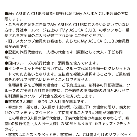
●My ASUKA CLUB会員割引旅行代金はMy ASUKA CLUB会員の方に
限ります。
・こちらの代金をご希望でMy ASUKA CLUBにご入会いただいていない
方は、弊社ホームページ右上の「My ASUKA CLUB」のボタンから、乗
船される方全員のご入会が完了された後にご予約ください。
・旧アスカクラブ会員のお客様も、あらたにMy ASUKA CLUBの会員登
録が必要です。
●記載の旅行代金はお一人様の代金です（原則として大人・子ども同
額）。
●国内クルーズの旅行代金は、消費税を含んでいます。
●インターネット予約においては、クルーズ代金は全額一括クレジットカ
ードでのお支払いとなります。支払者を複数人選択することや、ご乗船者
様それぞれでお支払いいただくことはできません。
各種割引券をご利用の場合は、ご予約成立後、割引券の詳細確認後、ク
ルーズのご出発1か月前を目安に、ご予約時の決済記録の取消とあわせて
割引適用後のクルーズ代金を改めて決済いたします。
●客室の3人利用 ※D3は3人利用が基本です。
・客室Kの一部では、3人目が未就学児（6歳以下）の場合に限り、備え付
けのソファをキッズベッドとして使用することで3人利用が可能です。
この場合の3人目の旅行代金は、子供代金設定の有無にかかわらず、客
室Kの旅行代金（大人お一人様）の50％となります（K3キッズ・7デッキ
のみ）。
・客室Sはエキストラベッドを、客室W、A、Cは備え付けのソファベッド