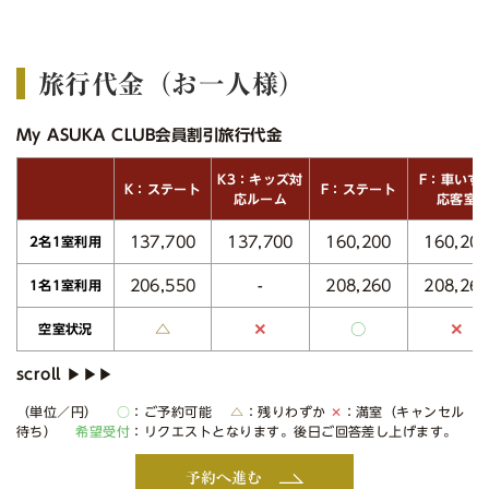
旅行代金（お一人様）
My ASUKA CLUB会員割引旅行代金
K3：キッズ対
F：車いす
K：ステート
F：ステート
応ルーム
応客室
137,700
137,700
160,200
160,20
2名1室利用
206,550
208,260
208,26
-
1名1室利用
△
○
✕
✕
空室状況
（単位／円）
○
：ご予約可能
△
：残りわずか
✕
：満室（キャンセル
待ち）
希望受付
：リクエストとなります。後日ご回答差し上げます。
予約へ進む