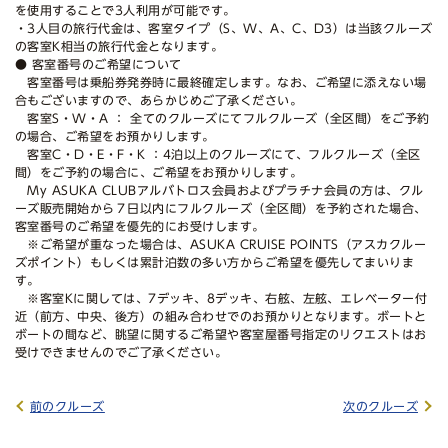
を使用することで3人利用が可能です。
・3人目の旅行代金は、客室タイプ（S、W、A、C、D3）は当該クルーズ
の客室K相当の旅行代金となります。
● 客室番号のご希望について
客室番号は乗船券発券時に最終確定します。なお、ご希望に添えない場
合もございますので、あらかじめご了承ください。
客室S・W・A ： 全てのクルーズにてフルクルーズ（全区間）をご予約
の場合、ご希望をお預かりします。
客室C・D・E・F・K ：4泊以上のクルーズにて、フルクルーズ（全区
間）をご予約の場合に、ご希望をお預かりします。
My ASUKA CLUBアルバトロス会員およびプラチナ会員の方は、クル
ーズ販売開始から７日以内にフルクルーズ（全区間）を予約された場合、
客室番号のご希望を優先的にお受けします。
※ご希望が重なった場合は、ASUKA CRUISE POINTS（アスカクルー
ズポイント）もしくは累計泊数の多い方からご希望を優先してまいりま
す。
※客室Kに関しては、7デッキ、8デッキ、右舷、左舷、エレベーター付
近（前方、中央、後方）の組み合わせでのお預かりとなります。ボートと
ボートの間など、眺望に関するご希望や客室屋番号指定のリクエストはお
受けできませんのでご了承ください。
前のクルーズ
次のクルーズ