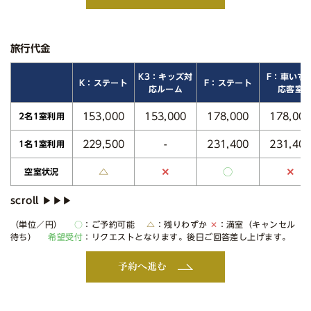
旅行代金
K3：キッズ対
F：車いす
K：ステート
F：ステート
応ルーム
応客室
153,000
153,000
178,000
178,00
2名1室利用
229,500
231,400
231,40
-
1名1室利用
△
○
✕
✕
空室状況
（単位／円）
○
：ご予約可能
△
：残りわずか
✕
：満室（キャンセル
待ち）
希望受付
：リクエストとなります。後日ご回答差し上げます。
予約へ進む