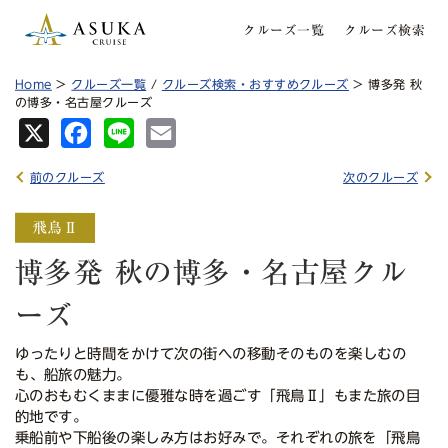
クルーズ一覧
クルーズ検索
Home
>
クルーズ一覧
/
クルーズ検索・おすすめクルーズ
> 博多発 秋
の博多・名古屋クルーズ
X
Fa
Lin
Em
ce
e
ail
前のクルーズ
次のクルーズ
bo
ok
博多発 秋の博多・名古屋クル
ーズ
ゆったりと時間をかけて次の街への移動そのものを楽しむの
も、船旅の魅力。
心のおもむくままに優雅な時を過ごす「飛鳥Ⅱ」もまた旅の目
的地です。
乗船前や下船後の楽しみ方はお好みで。それぞれの旅を「飛鳥