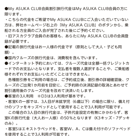
●My ASUKA CLUB会員割引旅行代金はMy ASUKA CLUB会員の方に
限ります。
・こちらの代金をご希望でMy ASUKA CLUBにご入会いただいていない
方は、弊社ホームページ右上の「My ASUKA CLUB」のボタンから、乗
船される方全員のご入会が完了された後にご予約ください。
・旧アスカクラブ会員のお客様も、あらたにMy ASUKA CLUBの会員登
録が必要です。
●記載の旅行代金はお一人様の代金です（原則として大人・子ども同
額）。
●国内クルーズの旅行代金は、消費税を含んでいます。
●インターネット予約においては、クルーズ代金は全額一括クレジットカ
ードでのお支払いとなります。支払者を複数人選択することや、ご乗船者
様それぞれでお支払いいただくことはできません。
各種割引券をご利用の場合は、ご予約成立後、割引券の詳細確認後、ク
ルーズのご出発1か月前を目安に、ご予約時の決済記録の取消とあわせて
割引適用後のクルーズ代金を改めて決済いたします。
●客室の3人利用 ※D3は3人利用が基本です。
・客室Kの一部では、3人目が未就学児（6歳以下）の場合に限り、備え付
けのソファをキッズベッドとして使用することで3人利用が可能です。
この場合の3人目の旅行代金は、子供代金設定の有無にかかわらず、客
室Kの旅行代金（大人お一人様）の50％となります（K3キッズ・7デッキ
のみ）。
・客室Sはエキストラベッドを、客室W、A、Cは備え付けのソファベッド
を使用することで3人利用が可能です。