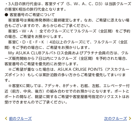
・3人目の旅行代金は、客室タイプ（S、W、A、C、D3）は当該クルーズ
の客室K相当の旅行代金となります。
● 客室番号のご希望について
客室番号は乗船券発券時に最終確定します。なお、ご希望に添えない場
合もございますので、あらかじめご了承ください。
客室S・W・A ： 全てのクルーズにてフルクルーズ（全区間）をご予約
の場合、ご希望をお預かりします。
客室C・D・E・F・K ：4泊以上のクルーズにて、フルクルーズ（全区
間）をご予約の場合に、ご希望をお預かりします。
My ASUKA CLUBアルバトロス会員およびプラチナ会員の方は、クル
ーズ販売開始から７日以内にフルクルーズ（全区間）を予約された場合、
客室番号のご希望を優先的にお受けします。
※ご希望が重なった場合は、ASUKA CRUISE POINTS（アスカクルー
ズポイント）もしくは累計泊数の多い方からご希望を優先してまいりま
す。
※客室Kに関しては、7デッキ、8デッキ、右舷、左舷、エレベーター付
近（前方、中央、後方）の組み合わせでのお預かりとなります。ボートと
ボートの間など、眺望に関するご希望や客室屋番号指定のリクエストはお
受けできませんのでご了承ください。
前のクルーズ
次のクルーズ