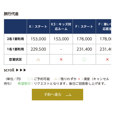
旅行代金
K3：キッズ対
F：車いす
K：ステート
F：ステート
応ルーム
応客室
153,000
153,000
178,000
178,00
2名1室利用
229,500
231,400
231,40
-
1名1室利用
△
○
✕
✕
空室状況
（単位／円）
○
：ご予約可能
△
：残りわずか
✕
：満室（キャンセル
待ち）
希望受付
：リクエストとなります。後日ご回答差し上げます。
予約へ進む