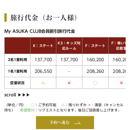
旅行代金（お一人様）
My ASUKA CLUB会員割引旅行代金
K3：キッズ対
F：車いす
K：ステート
F：ステート
応ルーム
応客室
137,700
137,700
160,200
160,20
2名1室利用
206,550
208,260
208,26
-
1名1室利用
△
○
✕
✕
空室状況
（単位／円）
○
：ご予約可能
△
：残りわずか
✕
：満室（キャンセル
待ち）
希望受付
：リクエストとなります。後日ご回答差し上げます。
予約へ進む